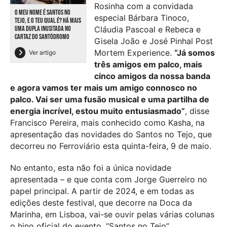
Rosinha com a convidada
O MEU NOME É SANTOS NO
especial Bárbara Tinoco,
TEJO, E O TEU QUAL É? HÁ MAIS
Cláudia Pascoal e Rebeca e
UMA DUPLA INUSITADA NO
CARTAZ DO SANTÓDROMO
Gisela João e José Pinhal Post
Mortem Experience.
“Já somos
Ver artigo
três amigos em palco, mais
cinco amigos da nossa banda
e agora vamos ter mais um amigo connosco no
palco. Vai ser uma fusão musical e uma partilha de
energia incrível, estou muito entusiasmado”
, disse
Francisco Pereira, mais conhecido como Kasha, na
apresentação das novidades do Santos no Tejo, que
decorreu no Ferroviário esta quinta-feira, 9 de maio.
No entanto, esta não foi a única novidade
apresentada – e que conta com Jorge Guerreiro no
papel principal. A partir de 2024, e em todas as
edições deste festival, que decorre na Doca da
Marinha, em Lisboa, vai-se ouvir pelas várias colunas
o hino oficial do evento, “Santos no Tejo”,