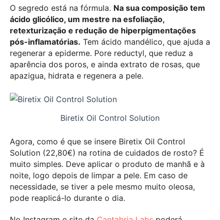
O segredo está na fórmula.
Na sua composição tem
á
cido glic
ó
lico, um mestre na esfoliação,
retexturização e redução de hiperpigmentaçõ
es
p
ó
s-inflamat
ó
rias.
Tem ácido mandélico, que ajuda a
regenerar a epiderme. Pore reductyl, que reduz a
aparência dos poros, e ainda extrato de rosas, que
apazigua, hidrata e regenera a pele.
Biretix Oil Control Solution
Agora, como é que se insere Biretix Oil Control
Solution (22,80€) na rotina de cuidados de rosto? É
muito simples. Deve aplicar o produto de manhã e à
noite, logo depois de limpar a pele. Em caso de
necessidade, se tiver a pele mesmo muito oleosa,
pode reaplicá-lo durante o dia.
No Instagram e site da
Cantabria Labs
poderá