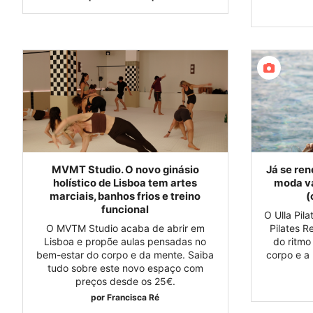
MVMT Studio. O novo ginásio
Já se ren
holístico de Lisboa tem artes
moda va
marciais, banhos frios e treino
(
funcional
O Ulla Pil
O MVTM Studio acaba de abrir em
Pilates R
Lisboa e propõe aulas pensadas no
do ritmo
bem-estar do corpo e da mente. Saiba
corpo e a
tudo sobre este novo espaço com
preços desde os 25€.
por
Francisca Ré