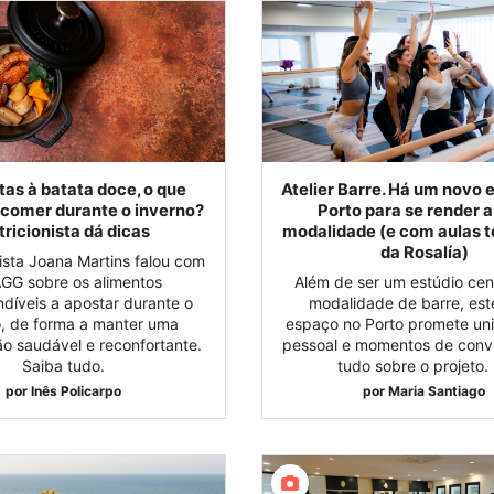
tas à batata doce, o que
Atelier Barre. Há um novo 
comer durante o inverno?
Porto para se render a
tricionista dá dicas
modalidade (e com aulas 
da Rosalía)
nista Joana Martins falou com
GG sobre os alimentos
Além de ser um estúdio cen
ndíveis a apostar durante o
modalidade de barre, est
o, de forma a manter uma
espaço no Porto promete uni
ão saudável e reconfortante.
pessoal e momentos de conví
Saiba tudo.
tudo sobre o proje
por
Inês Policarpo
por
Maria Santiago