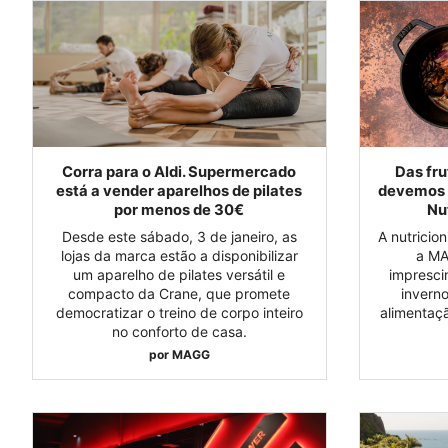
Corra para o Aldi. Supermercado
Das fru
está a vender aparelhos de pilates
devemos 
por menos de 30€
Nu
Desde este sábado, 3 de janeiro, as
A nutricio
lojas da marca estão a disponibilizar
a MA
um aparelho de pilates versátil e
impresci
compacto da Crane, que promete
invern
democratizar o treino de corpo inteiro
alimentaç
no conforto de casa.
por
MAGG