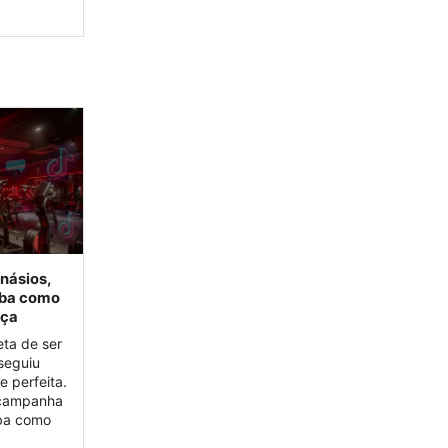
násios,
aiba como
nça
ta de ser
seguiu
e perfeita.
 campanha
iba como