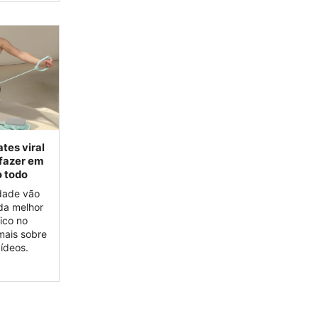
tes viral
 fazer em
o todo
dade vão
da melhor
sico no
mais sobre
ídeos.