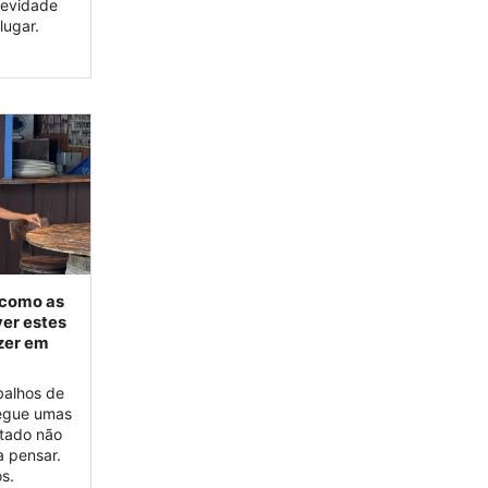
gevidade
lugar.
 como as
ver estes
azer em
balhos de
segue umas
ltado não
a pensar.
s.