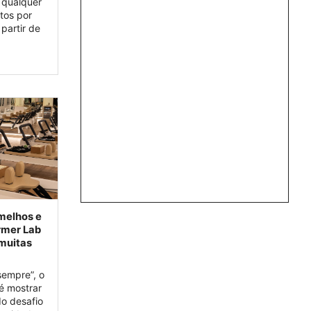
 qualquer
tos por
 partir de
rmelhos e
rmer Lab
 muitas
sempre”, o
é mostrar
do desafio