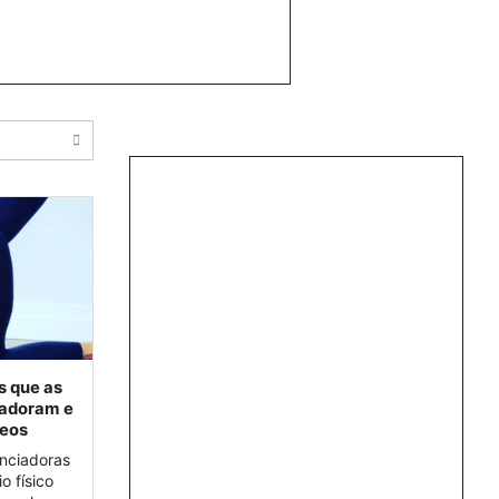
s que as
 adoram e
teos
enciadoras
o físico