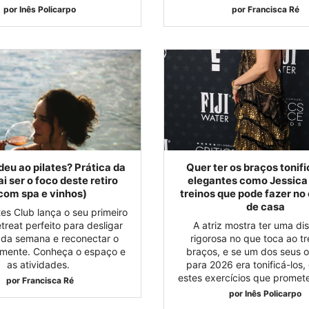
por
Inês Policarpo
por
Francisca Ré
deu ao pilates? Prática da
Quer ter os braços tonif
i ser o foco deste retiro
elegantes como Jessica 
com spa e vinhos)
treinos que pode fazer no
de casa
ates Club lança o seu primeiro
etreat perfeito para desligar
A atriz mostra ter uma dis
 da semana e reconectar o
rigorosa no que toca ao tr
 mente. Conheça o espaço e
braços, e se um dos seus o
as atividades.
para 2026 era tonificá-los,
estes exercícios que promet
por
Francisca Ré
por
Inês Policarpo