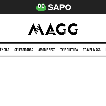
ências
celebridades
amor e sexo
TV e cultura
Travel MAGG