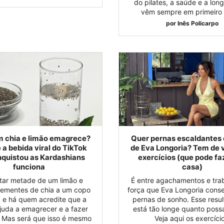
do pilates, a saúde e a lon
vêm sempre em primeiro 
por
Inês Policarpo
 chia e limão emagrece?
Quer pernas escaldantes
 a bebida viral do TikTok
de Eva Longoria? Tem de 
nquistou as Kardashians
exercícios (que pode f
funciona
casa)
ntar metade de um limão e
É entre agachamentos e tra
ementes de chia a um copo
força que Eva Longoria con
 e há quem acredite que a
pernas de sonho. Esse resu
ajuda a emagrecer e a fazer
está tão longe quanto poss
 Mas será que isso é mesmo
Veja aqui os exercício