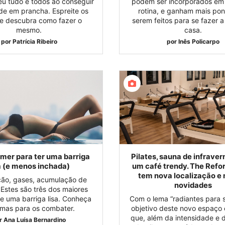
u tudo e todos ao conseguir
podem ser incorporados em
de em prancha. Espreite os
rotina, e ganham mais pon
 e descubra como fazer o
serem feitos para se fazer a
mesmo.
casa.
por
Patrícia Ribeiro
por
Inês Policarpo
er para ter uma barriga
Pilates, sauna de infrave
a (e menos inchada)
um café trendy. The Refo
tem nova localização e
ção, gases, acumulação de
novidades
 Estes são três dos maiores
de uma barriga lisa. Conheça
Com o lema “radiantes para 
rmas para os combater.
objetivo deste novo espaço 
que, além da intensidade e 
r
Ana Luísa Bernardino