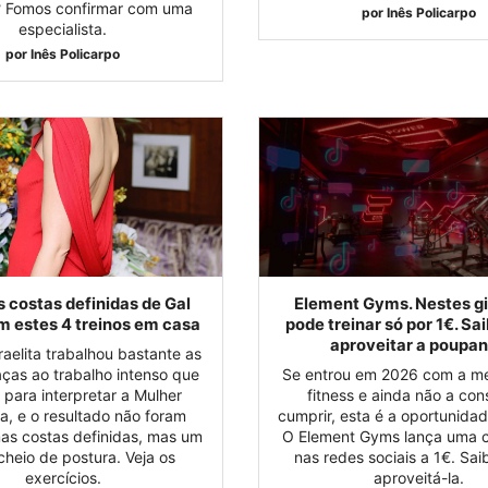
 Fomos confirmar com uma
por
Inês Policarpo
especialista.
por
Inês Policarpo
 costas definidas de Gal
Element Gyms. Nestes gi
m estes 4 treinos em casa
pode treinar só por 1€. S
aproveitar a poupa
sraelita trabalhou bastante as
aças ao trabalho intenso que
Se entrou em 2026 com a me
u para interpretar a Mulher
fitness e ainda não a con
a, e o resultado não foram
cumprir, esta é a oportunidad
as costas definidas, mas um
O Element Gyms lança uma
cheio de postura. Veja os
nas redes sociais a 1€. Sa
exercícios.
aproveitá-la.