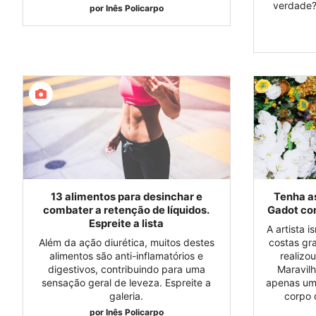
verdade?
por
Inês Policarpo
13 alimentos para desinchar e
Tenha as
combater a retenção de líquidos.
Gadot co
Espreite a lista
A artista i
Além da ação diurética, muitos destes
costas gr
alimentos são anti-inflamatórios e
realizo
digestivos, contribuindo para uma
Maravilh
sensação geral de leveza. Espreite a
apenas um
galeria.
corpo 
por
Inês Policarpo