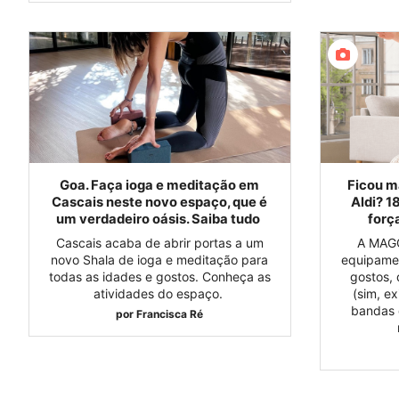
Goa. Faça ioga e meditação em
Ficou m
Cascais neste novo espaço, que é
Aldi? 1
um verdadeiro oásis. Saiba tudo
forç
Cascais acaba de abrir portas a um
A MAGG
novo Shala de ioga e meditação para
equipamen
todas as idades e gostos. Conheça as
gostos, 
atividades do espaço.
(sim, e
bandas d
por
Francisca Ré