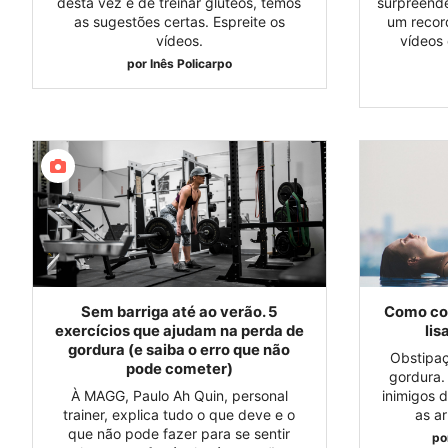
desta vez é de treinar glúteos, temos
surpreende
as sugestões certas. Espreite os
um recor
vídeos.
vídeos
por
Inês Policarpo
Sem barriga até ao verão. 5
Como com
exercícios que ajudam na perda de
lis
gordura (e saiba o erro que não
Obstipa
pode cometer)
gordura.
À MAGG, Paulo Ah Quin, personal
inimigos 
trainer, explica tudo o que deve e o
as a
que não pode fazer para se sentir
po