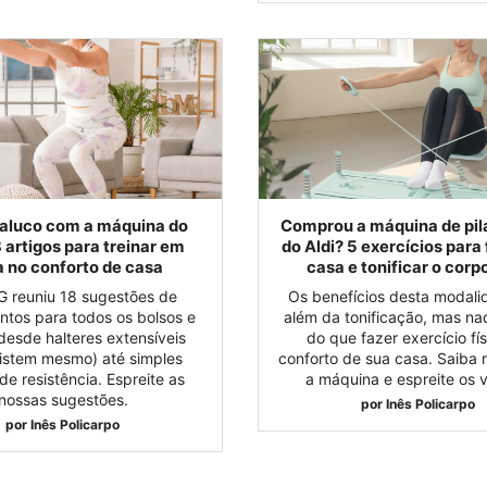
aluco com a máquina do
Comprou a máquina de pila
8 artigos para treinar em
do Aldi? 5 exercícios para
a no conforto de casa
casa e tonificar o corp
 reuniu 18 sugestões de
Os benefícios desta modali
tos para todos os bolsos e
além da tonificação, mas na
desde halteres extensíveis
do que fazer exercício fí
xistem mesmo) até simples
conforto de sua casa. Saiba 
e resistência. Espreite as
a máquina e espreite os v
nossas sugestões.
por
Inês Policarpo
por
Inês Policarpo