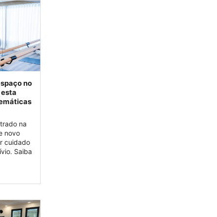
espaço no
 esta
temáticas
trado na
e novo
r cuidado
vio. Saiba
to.