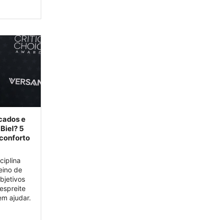
icados e
Biel? 5
 conforto
ciplina
eino de
bjetivos
 espreite
em ajudar.