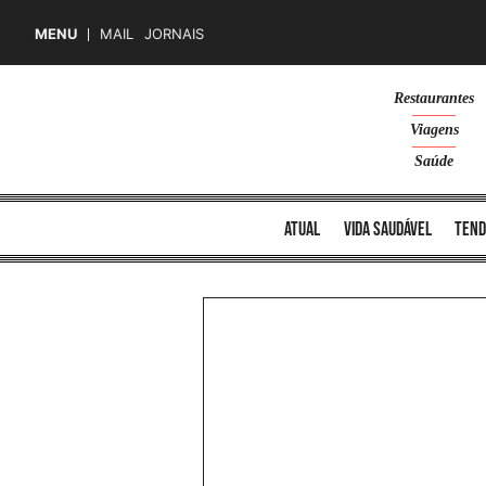
MENU
MAIL
JORNAIS
Skip
Restaurantes
to
Viagens
content
Saúde
atual
vida saudável
tend