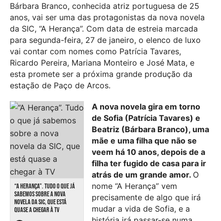
Bárbara Branco, conhecida atriz portuguesa de 25
anos, vai ser uma das protagonistas da nova novela
da SIC, “A Herança”. Com data de estreia marcada
para segunda-feira, 27 de janeiro, o elenco de luxo
vai contar com nomes como Patrícia Tavares,
Ricardo Pereira, Mariana Monteiro e José Mata, e
esta promete ser a próxima grande produção da
estação de Paço de Arcos.
A nova novela gira em torno
de Sofia (Patrícia Tavares) e
Beatriz (Bárbara Branco), uma
mãe e uma filha que não se
veem há 10 anos, depois de a
filha ter fugido de casa para ir
atrás de um grande amor.
O
nome “A Herança” vem
“A HERANÇA”. TUDO O QUE JÁ
SABEMOS SOBRE A NOVA
precisamente de algo que irá
NOVELA DA SIC, QUE ESTÁ
mudar a vida de Sofia, e a
QUASE A CHEGAR À TV
história irá passar-se numa