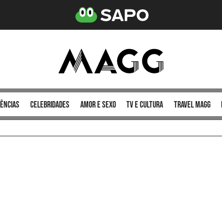
ências
celebridades
amor e sexo
TV e cultura
Travel MAGG