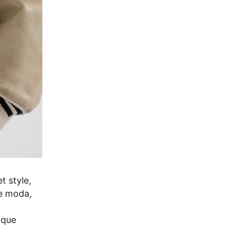
t style,
de moda,
oque