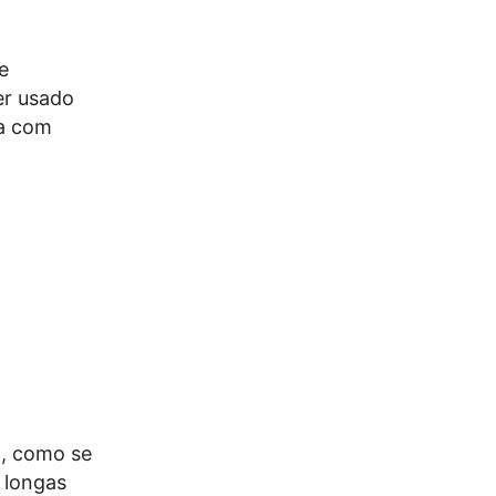
e
er usado
ca com
a, como se
 longas