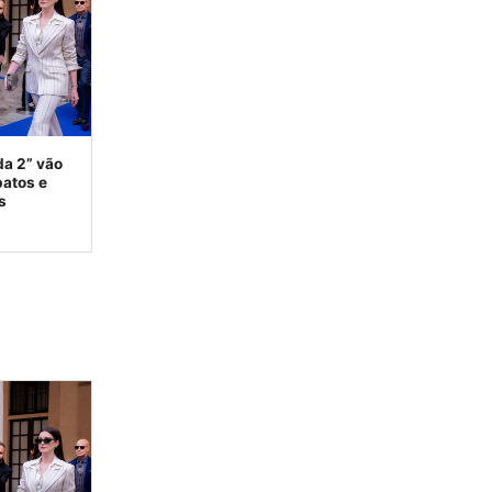
da 2” vão
patos e
s