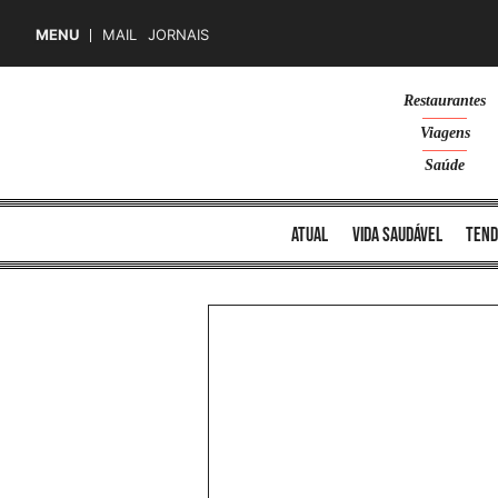
MENU
MAIL
JORNAIS
Skip
Restaurantes
to
Viagens
content
Saúde
atual
vida saudável
tend