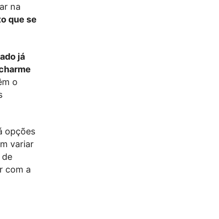
ar na
to que se
ado já
 charme
êm o
s
á opções
m variar
 de
ar com a