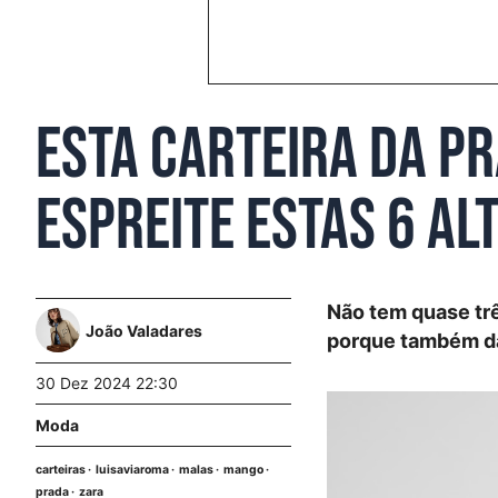
Esta carteira da Pr
Espreite estas 6 al
Não tem quase tr
João Valadares
porque também dá
30 Dez 2024 22:30
Moda
carteiras
luisaviaroma
malas
mango
prada
zara