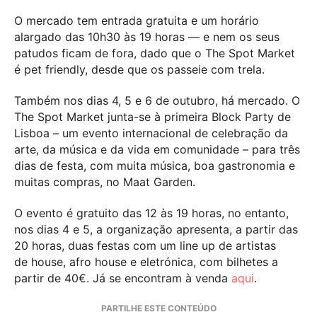
O mercado t
em
entrada gratuita e um horário
alargado das 10h30 às 19 horas — e
nem os seus
patudos ficam de fora, dado que o The Spot Market
é
pet
friendly,
desde que os passeie com trela.
T
ambém nos dias 4, 5 e 6 de outubro,
há mercado. O
The
Spot
Market
junta-se à primeira
Block
Party
de
Lisboa
– um evento internacional de celebração da
arte, da música
e da vida em comunidade –
para três
dias de festa, com muita música, boa gastronomia e
muitas compras
,
no Maat
Gard
en
.
O evento é gratuito das 12 às 19 horas,
no entanto
,
nos dias 4 e 5, a organização apresenta, a partir das
20 horas, duas festas com um
line
up
de artistas
de
house
, afro
house
e eletrónica
, com
bilhetes a
partir de 40€.
Já se encontram à venda
aqui
.