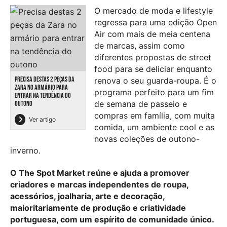
O
mercado de moda e
lifestyle
regressa para uma edição Open
Air
com mais de meia centena
de marcas,
assim como
diferentes propostas de street
food
para se deliciar enquanto
PRECISA DESTAS 2 PEÇAS DA
renova o seu guarda-roupa
.
É o
ZARA NO ARMÁRIO PARA
programa perfeito para um fim
ENTRAR NA TENDÊNCIA DO
de semana de passeio e
OUTONO
compras
em
família, com
muita
Ver artigo
comida, um ambiente cool e a
s
novas coleções
de
outono-
inverno
.
O
T
he
S
pot
M
arket
reúne e ajuda a promover
criadores e marcas independentes de
roupa
,
acessórios, joalharia, arte e decoração,
maioritariamente de produção e criatividade
portuguesa, com um espírito de comunidade único.