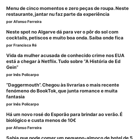
Menu de cinco momentos e zero peças de roupa. Neste
restaurante, jantar nu faz parte da experiência
por
Afonso Ferreira
Neste spot no Algarve dá para ver o pôr do sol com
cocktails, petiscos e muito boa onda. Saiba onde fica
por
Francisca Ré
Vida da mulher acusada de conhecido crime nos EUA
está a chegar à Netflix. Tudo sobre “A História de Ed
Gein”
por
Inês Policarpo
“Daggermouth”. Chegou às livrarias o mais recente
fenómeno do BookTok, que junta romance e muita
fantasia
por
Inês Policarpo
Há um novo rosé do Esporão para brindar ao verão. É
biológico e custa menos de 10€
por
Afonso Ferreira
Sabia que pode comer um pequeno-almoço de hotel de 5