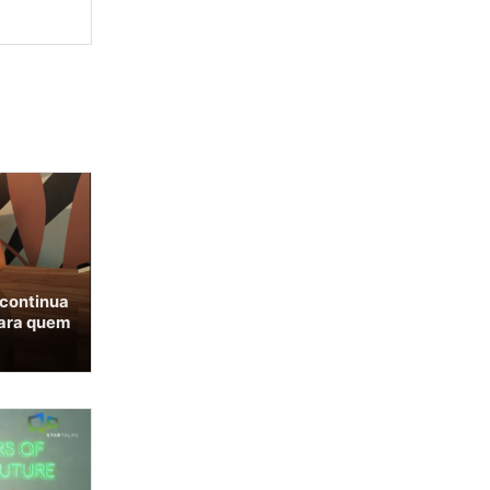
 continua
para quem