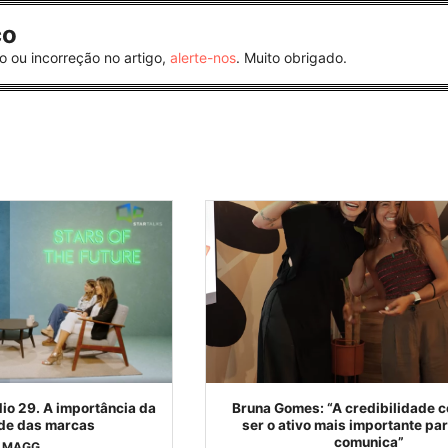
co
o ou incorreção no artigo,
alerte-nos
. Muito obrigado.
o 29. A importância da
Bruna Gomes: “A credibilidade c
ade das marcas
ser o ativo mais importante pa
comunica”
MAGG