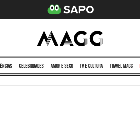
ências
celebridades
amor e sexo
TV e cultura
Travel MAGG