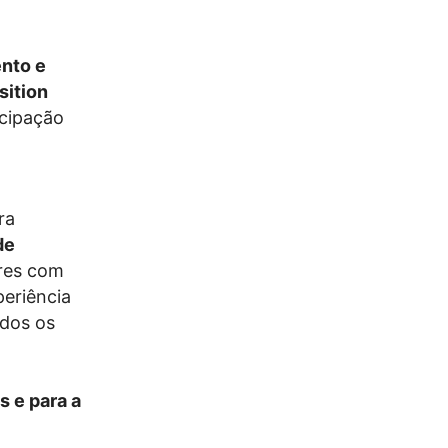
nto e
sition
icipação
ra
de
res com
periência
idos os
 e para a