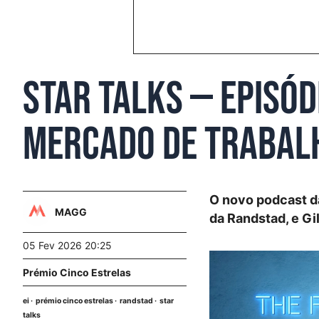
Star Talks — Episód
mercado de trabal
O novo podcast d
MAGG
da Randstad, e Gil
05 Fev 2026 20:25
Prémio Cinco Estrelas
ei
prémio cinco estrelas
randstad
star
talks