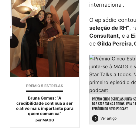
internacional.
O episódio cont
seleção de RH”
, 
Consultant
, e a
Ei
de
Gilda Pereira,
PREMIO 5 ESTRELAS
Bruna Gomes: “A
PRÉMIO CINCO ESTRELAS JUNTA-SE
credibilidade continua a ser
DAR STAR TALKS A TODOS. VEJA O
o ativo mais importante para
EPISÓDIO DO NOVO PODCAST
quem comunica”
Ver artigo
por
MAGG