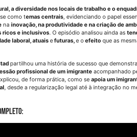
ural, a diversidade nos locais de trabalho e o enqu
se como t
emas centrais
, evidenciando o papel essen
e
na
inovação, na produtividade e na criação de am
 ricos e inclusivos
. O episódio analisou ainda as
ten
dade laboral, atuais
e
futuras,
e o
efeito
que as mesma
.
stad
partilhou uma história de sucesso que demonstr
essão profissional de um imigrante
acompanhado pe
xplicou, de forma prática, como se
apoia um imigran
al
, desde a regularização legal até à integração no 
completo: