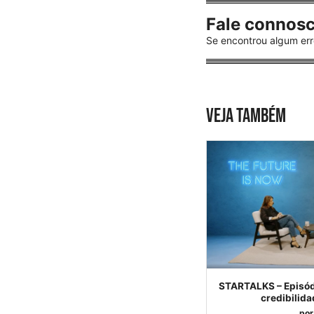
Fale connos
Se encontrou algum err
VEJA TAMBÉM
STARTALKS – Episódi
credibilid
por