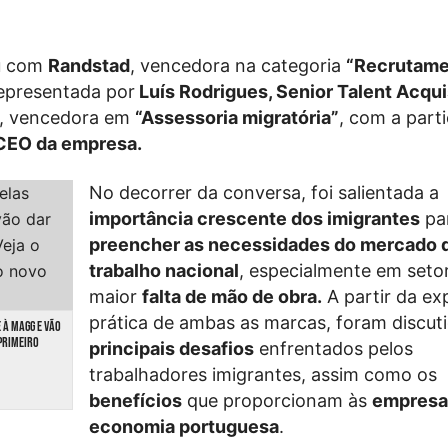
ou com
Randstad
, vencedora na categoria
“Recrutame
representada por
Luís Rodrigues, Senior Talent Acqui
, vencedora em
“Assessoria migratória”
, com a part
 CEO da empresa.
No decorrer da conversa, foi salientada a
importância crescente dos imigrantes
pa
preencher as necessidades do mercado 
trabalho nacional
, especialmente em seto
maior
falta de mão de obra.
A partir da ex
prática de ambas as marcas, foram discut
 À MAGG E VÃO
 PRIMEIRO
principais desafios
enfrentados pelos
trabalhadores imigrantes, assim como os
benefícios
que proporcionam às
empresas
economia portuguesa
.