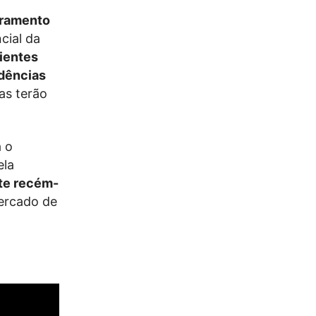
adramento
cial da
bientes
dências
s terão
a o
la
te recém-
mercado de