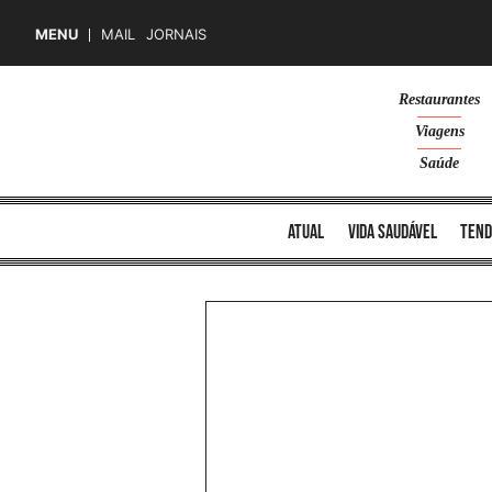
MENU
MAIL
JORNAIS
Skip
Restaurantes
to
Viagens
content
Saúde
atual
vida saudável
tend