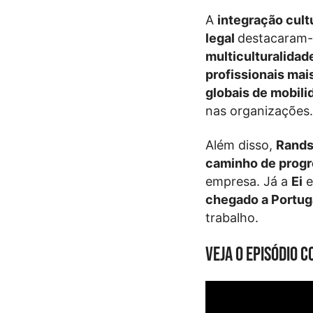
A
integração cult
legal
destacaram-
multiculturalidad
profissionais mais
globais de mobili
nas organizações
Além disso,
Rand
caminho de progr
empresa. Já a
Ei
e
chegado a Portug
trabalho.
Veja o episódio 