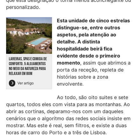
que esta designação o torna menos aconchegante ou
personalizado.
Esta unidade de cinco estrelas
distingue-se, entre outros
aspetos, pela atenção ao
detalhe. A distinta
hospitalidade beirã fica
evidente desde o primeiro
LAREIRAS, SPAS E COMIDA DE
momento
, assim que abrimos a
CONFORTO. 5 ALOJAMENTOS
NO MEIO DA NATUREZA PARA
porta da receção, repleta de
RELAXAR EM BOM
histórias sobre a zona
Ver artigo
envolvente.
Ao todo, são oito suites e sete
quartos, todos eles com vista para as montanhas. Ao
abrir as cortinas, deparamo-nos com um daqueles
cenários que o algoritmo das redes sociais insiste em
mostrar. Mas este é real, sem filtros, e existe a duas
horas de carro do Porto e a três de Lisboa.