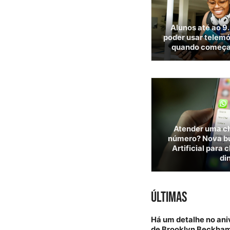
Alunos até ao 9.
poder usar telemó
quando começa
Atender uma c
número? Nova bur
Artificial para 
di
ÚLTIMAS
Há um detalhe no an
de Brooklyn Beckham 