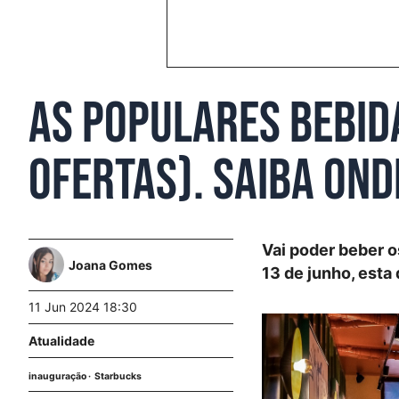
As populares bebid
ofertas). Saiba ond
Vai poder beber o
Joana Gomes
13 de junho, esta
11 Jun 2024 18:30
Atualidade
inauguração
Starbucks