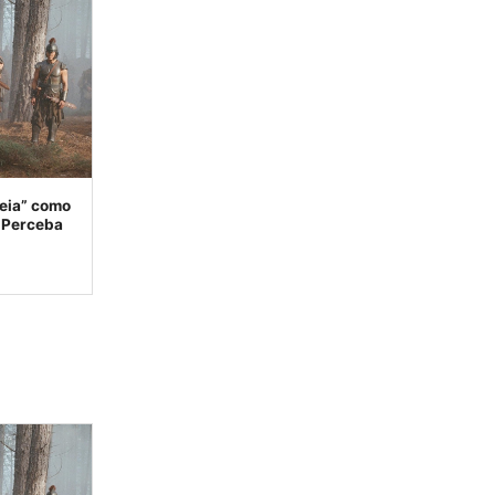
seia” como
. Perceba