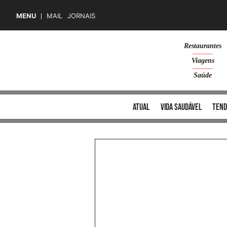
MENU
MAIL
JORNAIS
Skip
Restaurantes
to
Viagens
content
Saúde
atual
vida saudável
tend