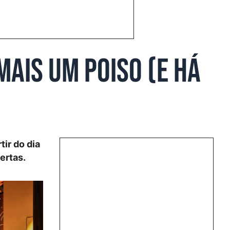
ais um poiso (e há
ir do dia
ertas.