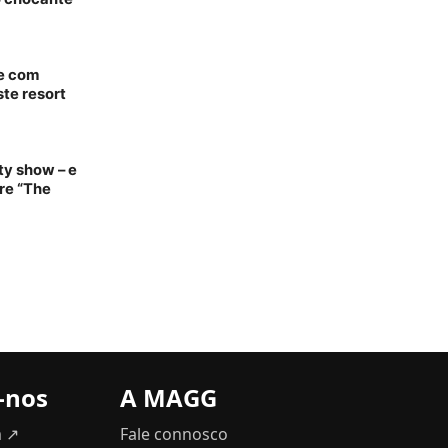
te com
ste resort
ty show – e
re “The
-nos
A MAGG
m ↗
Fale connosco