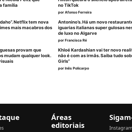
a família
no TikTok
por
Afonso Ferreira
daho”. Netflix tem nova
Antonino’s. Há um novo restauran
crimes mais macabros dos
iguarias italianas super gulosas ne
de luxo no Algarve
por
Francisca Ré
tuguesas provam que
Khloé Kardashian vai ter novo reali
dos mudam qualquer look.
não é com as irmãs. Saiba tudo sob
visuais
Girls”
por
Inês Policarpo
taque
Áreas
Sigam
editoriais
es
Instagra