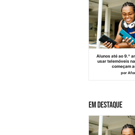
Alunos até ao 9.º a
usar telemóveis na
começam as
por
Afo
EM DESTAQUE