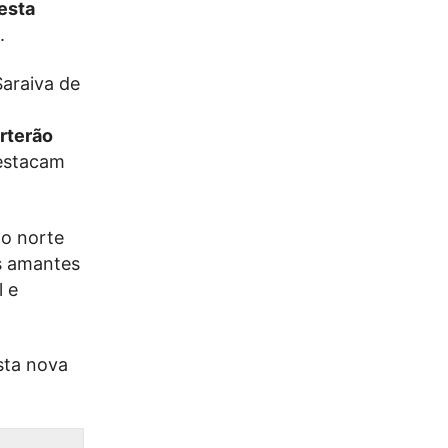
esta
.
Saraiva de
erterão
estacam
no norte
is amantes
l e
esta nova