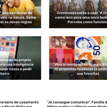
º ano vão deixar de
Criminosos estão a usar “A O
veis na escola. Saiba
como isco para uma nova burla
m as novas regras
Perceba como funcion
hamada do próprio
la usa Inteligência
Vêm aí novas notas de euro. Es
clonar vozes e pedir
10 propostas finalistas (e pode
nheiro
sua favorita)
iversário de casamento
“Já consegue comunicar”. Família 
e Nicola Peltz que
Hilton quebra o silêncio após dire