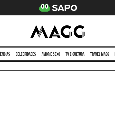
ências
celebridades
amor e sexo
TV e cultura
Travel MAGG