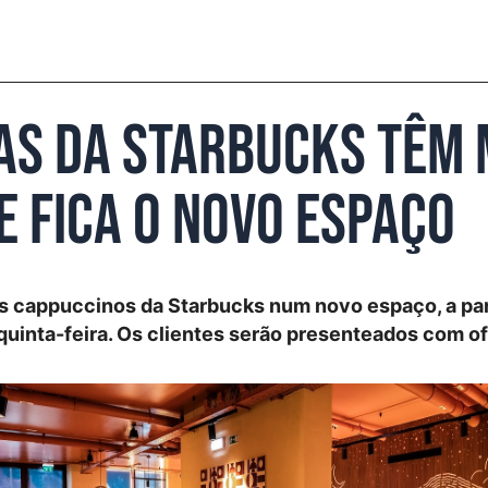
as da Starbucks têm m
e fica o novo espaço
s cappuccinos da Starbucks num novo espaço, a part
 quinta-feira. Os clientes serão presenteados com of