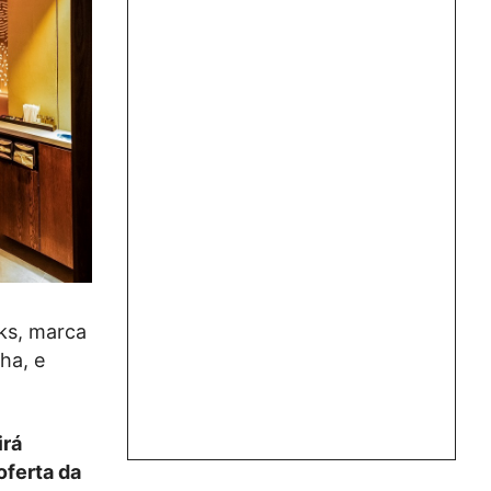
ks, marca
ha, e
irá
oferta da