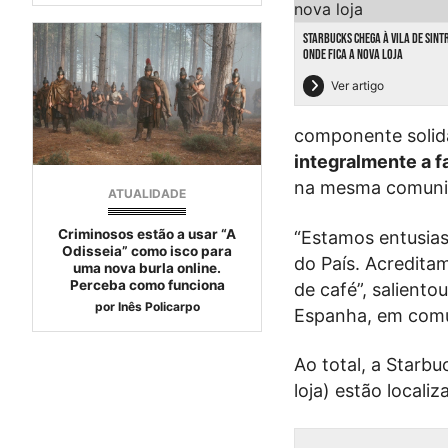
STARBUCKS CHEGA À VILA DE SINT
ONDE FICA A NOVA LOJA
Ver artigo
componente solidá
integralmente a f
na mesma comuni
ATUALIDADE
Criminosos estão a usar “A
“Estamos entusias
Odisseia” como isco para
do País. Acredita
uma nova burla online.
Perceba como funciona
de café”, saliento
por
Inês Policarpo
Espanha, em com
Ao total, a Starbu
loja) estão locali