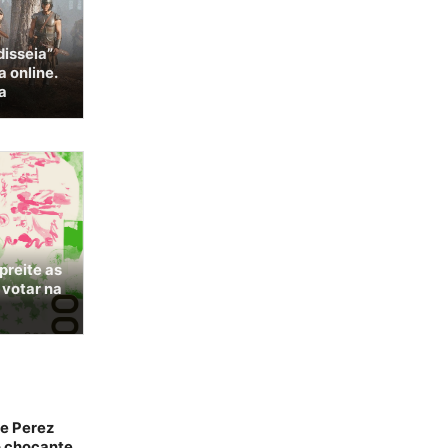
disseia”
 online.
a
preite as
 votar na
de Perez
to chocante