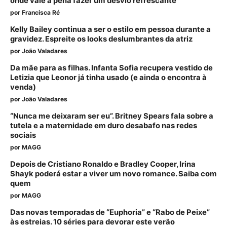
onde vale a pena fazer um desvio refrescante
por
Francisca Ré
Kelly Bailey continua a ser o estilo em pessoa durante a
gravidez. Espreite os looks deslumbrantes da atriz
por
João Valadares
Da mãe para as filhas. Infanta Sofia recupera vestido de
Letizia que Leonor já tinha usado (e ainda o encontra à
venda)
por
João Valadares
“Nunca me deixaram ser eu”. Britney Spears fala sobre a
tutela e a maternidade em duro desabafo nas redes
sociais
por
MAGG
Depois de Cristiano Ronaldo e Bradley Cooper, Irina
Shayk poderá estar a viver um novo romance. Saiba com
quem
por
MAGG
Das novas temporadas de “Euphoria” e “Rabo de Peixe”
às estreias. 10 séries para devorar este verão