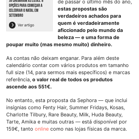
JÁ CHEGARAM ÀS LOJAS. 8
de passar o último mês do ano,
OPÇÕES PARA COMEÇAR A
estas propostas são
CELEBRAR O NATAL EM
SETEMBRO
verdadeiros achados para
quem é verdadeiramente
Ver artigo
aficcionado pelo mundo da
beleza — e uma forma de
poupar muito (mas mesmo muito) dinheiro.
As contas não deixam enganar. Para além deste
calendário contar com vários produtos em tamanho
full size (14, para sermos mais específicos) e marcas
referência,
o valor real de todos os produtos
ascende aos 551€.
No entanto, esta proposta da Sephora — que inclui
insígnias como Fenty Hair, Summer Fridays, Kosas,
Charlotte Tilbury, Rare Beauty, Milk, Huda Beauty,
Tarte, Amika e muitas outras — está disponível por
159€, tanto
online
como nas lojas físicas da marca.