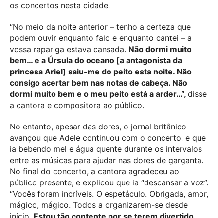
os concertos nesta cidade.
“No meio da noite anterior – tenho a certeza que
podem ouvir enquanto falo e enquanto cantei – a
vossa rapariga estava cansada.
Não dormi muito
bem… e a Úrsula do oceano [a antagonista da
princesa Ariel] saiu-me do peito esta noite. Não
consigo acertar bem nas notas de cabeça. Não
dormi muito bem e o meu peito está a arder…”,
disse
a cantora e compositora ao público.
No entanto, apesar das dores, o jornal britânico
avançou que Adele continuou com o concerto, e que
ia bebendo mel e água quente durante os intervalos
entre as músicas para ajudar nas dores de garganta.
No final do concerto, a cantora agradeceu ao
público presente, e explicou que ia “descansar a voz”.
“Vocês foram incríveis. O espetáculo. Obrigada, amor,
mágico, mágico. Todos a organizarem-se desde
início.
Estou tão contente por se terem divertido.