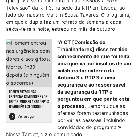
que grava semanalmente “Duas Pessoas a Fazer
Televisão”, da RTP3, na sede da RTP em Lisboa, ao
lado do maestro Martim Sousa Tavares. O programa,
em que a dupla faz um retrato da semana a cada
sexta-feira à noite, estreou no mês de outubro.
“A CT [Comissão de
Trabalhadores] disse ter tido
conhecimento de que foi feita
uma queixa por insultos de um
colaborador externo da
Antena 3 e RTP 3 a uma
segurança e ao responsável
da segurança da RTP e
HOMEM ENTROU NAS
URGÊNCIAS COM DORES E AOS
perguntou em que ponto está
GRITOS. MORREU 1H30 DEPOIS
o processo.
Lembrou que as
(E NINGUÉM O SOCORREU)
ofensas foram testemunhadas
Ver artigo
por várias pessoas, incluindo
convidados do programa ‘A
Nossa Tarde’”, diz o comunicado.