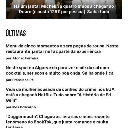
Há um jantar Michelin a quatro mãos a chegar ao
Douro (e custa 125€ por pessoa). Saiba tudo
ÚLTIMAS
Menu de cinco momentos e zero peças de roupa. Neste
restaurante, jantar nu faz parte da experiência
por
Afonso Ferreira
Neste spot no Algarve dá para ver o pôr do sol com
cocktails, petiscos e muito boa onda. Saiba onde fica
por
Francisca Ré
Vida da mulher acusada de conhecido crime nos EUA
está a chegar à Netflix. Tudo sobre “A História de Ed
Gein”
por
Inês Policarpo
“Daggermouth”. Chegou às livrarias o mais recente
fenómeno do BookTok, que junta romance e muita
fantasia