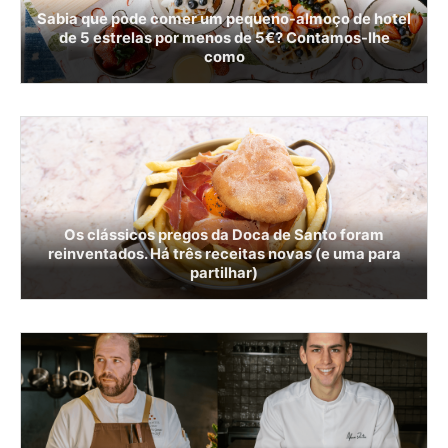
Sabia que pode comer um pequeno-almoço de hotel
de 5 estrelas por menos de 5€? Contamos-lhe
como
Os clássicos pregos da Doca de Santo foram
reinventados. Há três receitas novas (e uma para
partilhar)