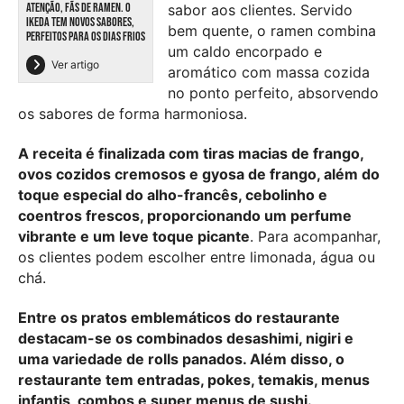
ATENÇÃO, FÃS DE RAMEN. O
sabor aos clientes. Servido
IKEDA TEM NOVOS SABORES,
bem quente, o ramen combina
PERFEITOS PARA OS DIAS FRIOS
um caldo encorpado e
Ver artigo
aromático com massa cozida
no ponto perfeito, absorvendo
os sabores de forma harmoniosa.
A receita é finalizada com tiras macias de frango,
ovos cozidos cremosos e gyosa de frango, além do
toque especial do alho-francês, cebolinho e
coentros frescos, proporcionando um perfume
vibrante e um leve toque picante
. Para acompanhar,
os clientes podem escolher entre limonada, água ou
chá.
Entre os pratos emblemáticos do restaurante
destacam-se os combinados desashimi, nigiri e
uma variedade de rolls panados. Além disso, o
restaurante tem entradas, pokes, temakis, menus
infantis, combos e super menus de sushi.