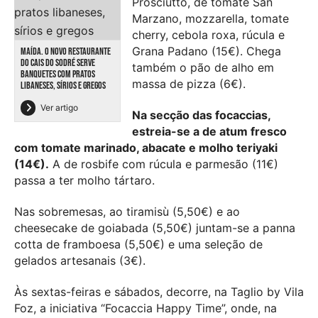
Prosciutto, de tomate San
Marzano, mozzarella, tomate
cherry, cebola roxa, rúcula e
Grana Padano (15€). Chega
MAÍDA. O NOVO RESTAURANTE
DO CAIS DO SODRÉ SERVE
também o pão de alho em
BANQUETES COM PRATOS
massa de pizza (6€).
LIBANESES, SÍRIOS E GREGOS
Ver artigo
Na secção das focaccias,
estreia-se a de atum fresco
com tomate marinado, abacate e molho teriyaki
(14€).
A de rosbife com rúcula e parmesão (11€)
passa a ter molho tártaro.
Nas sobremesas, ao tiramisù (5,50€) e ao
cheesecake de goiabada (5,50€) juntam-se a panna
cotta de framboesa (5,50€) e uma seleção de
gelados artesanais (3€).
Às sextas-feiras e sábados, decorre, na Taglio by Vila
Foz, a iniciativa “Focaccia Happy Time”, onde, na