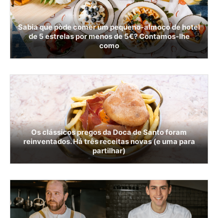
Sabia que pode comer um pequeno-almoço de hotel
de 5 estrelas por menos de 5€? Contamos-lhe
como
Os clássicos pregos da Doca de Santo foram
reinventados. Há três receitas novas (e uma para
partilhar)