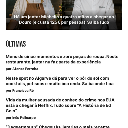
Há um jantar Michelin a quatro mãos a chegar ao
Douro (e custa 125€ por pessoa). Saiba tudo
ÚLTIMAS
Menu de cinco momentos e zero peças de roupa. Neste
restaurante, jantar nu faz parte da experiência
por
Afonso Ferreira
Neste spot no Algarve dá para ver o pôr do sol com
cocktails, petiscos e muito boa onda. Saiba onde fica
por
Francisca Ré
Vida da mulher acusada de conhecido crime nos EUA
está a chegar à Netflix. Tudo sobre “A História de Ed
Gein”
por
Inês Policarpo
“Daggermouth”. Chegou às livrarias o mais recente