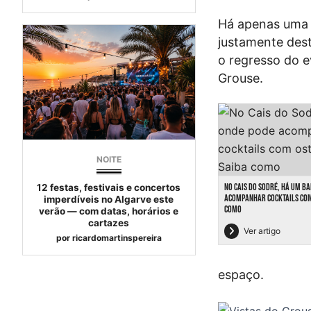
Há apenas uma c
justamente dest
o regresso do e
Grouse.
NOITE
NO CAIS DO SODRÉ, HÁ UM B
12 festas, festivais e concertos
ACOMPANHAR COCKTAILS COM 
imperdíveis no Algarve este
COMO
verão — com datas, horários e
cartazes
Ver artigo
por
ricardomartinspereira
espaço.