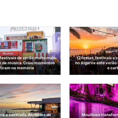
festivais de verão muito mais
12 festas, festivais e
o de música. Criou momentos
no Algarve este verão
ficam na memória
e car
ts e cocktails. As noites de
Moullinex transfo