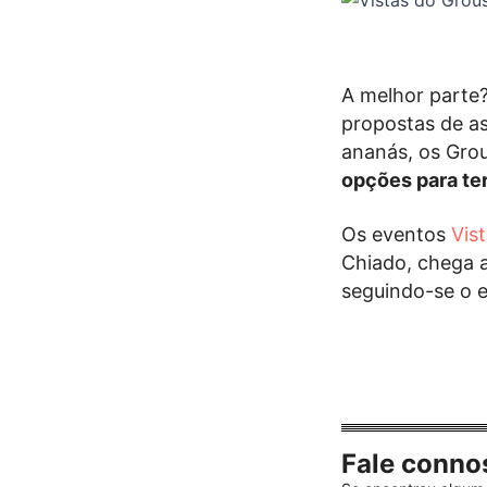
A melhor parte?
propostas de a
ananás, os Grou
opções para ter
Os eventos
Vis
Chiado, chega a
seguindo-se o e
Fale conno