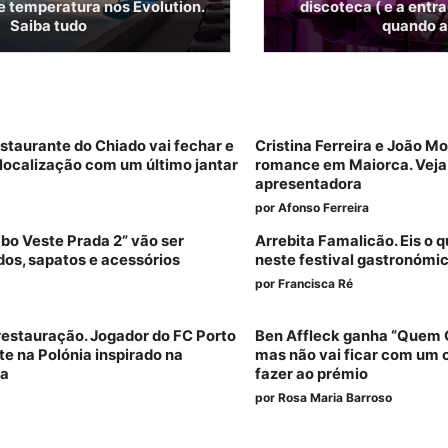
 temperatura nos Evolution.
discoteca ( e a entra
Saiba tudo
quando 
staurante do Chiado vai fechar e
Cristina Ferreira e João M
localização com um último jantar
romance em Maiorca. Veja a
apresentadora
por
Afonso Ferreira
bo Veste Prada 2” vão ser
Arrebita Famalicão. Eis o 
idos, sapatos e acessórios
neste festival gastronómi
por
Francisca Ré
restauração. Jogador do FC Porto
Ben Affleck ganha “Quem Q
te na Polónia inspirado na
mas não vai ficar com um c
sa
fazer ao prémio
por
Rosa Maria Barroso