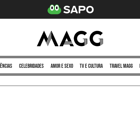
ências
celebridades
amor e sexo
TV e cultura
Travel MAGG