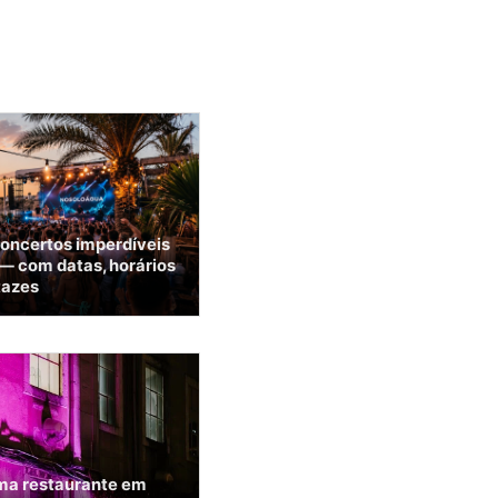
 concertos imperdíveis
 — com datas, horários
tazes
rma restaurante em