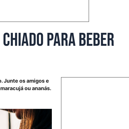
o Chiado para beber
o. Junte os amigos e
 maracujá ou ananás.