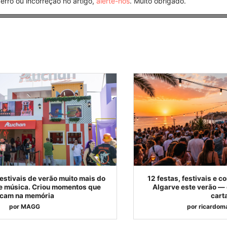
erro ou incorreção no artigo,
alerte-nos
. Muito obrigado.
estivais de verão muito mais do
12 festas, festivais e 
e música. Criou momentos que
Algarve este verão — 
icam na memória
cart
por
MAGG
por
ricardoma