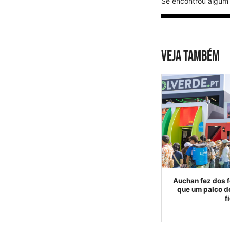
Se encontrou algum 
VEJA TAMBÉM
Auchan fez dos f
que um palco d
f