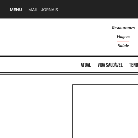
MENU
MAIL
JORNAIS
Skip
Restaurantes
to
Viagens
content
Saúde
atual
vida saudável
tend