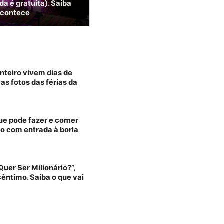
da é gratuita). Saiba
acontece
onteiro vivem dias de
s fotos das férias da
que pode fazer e comer
co com entrada à borla
uer Ser Milionário?”,
êntimo. Saiba o que vai