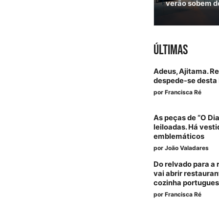
verão sobem de
ÚLTIMAS
Adeus, Ajitama. Re
despede-se desta 
por
Francisca Ré
As peças de “O Dia
leiloadas. Há vest
emblemáticos
por
João Valadares
Do relvado para a 
vai abrir restauran
cozinha portugue
por
Francisca Ré