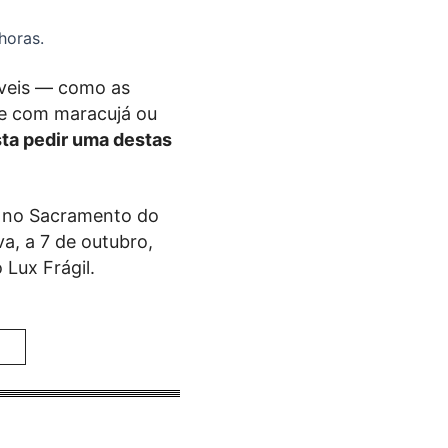
horas.
íveis — como as
e com maracujá ou
ta pedir uma destas
m no Sacramento do
va, a 7 de outubro,
Lux Frágil.