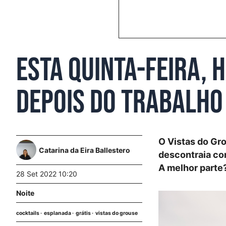
Esta quinta-feira, 
depois do trabalho
O Vistas do Gro
Catarina da Eira Ballestero
descontraia co
A melhor parte?
28 Set 2022 10:20
Noite
cocktails
esplanada
grátis
vistas do grouse