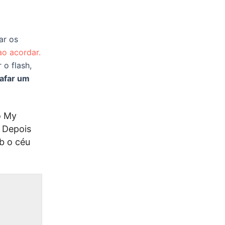
ar os
ao acordar.
 o flash,
rafar um
o My
 Depois
b o céu