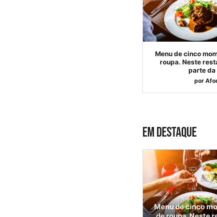
Menu de cinco mom
roupa. Neste resta
parte da
por
Afo
EM DESTAQUE
Menu de cinco mo
de roupa. Neste r