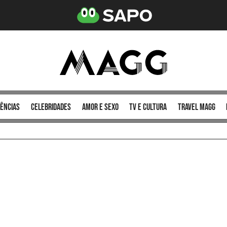
ências
celebridades
amor e sexo
TV e cultura
Travel MAGG