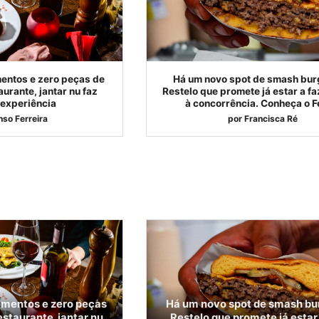
entos e zero peças de
Há um novo spot de smash bur
urante, jantar nu faz
Restelo que promete já estar a fa
 experiência
à concorrência. Conheça o F
nso Ferreira
por
Francisca Ré
mentos e zero peças
Há um novo spot de smash bu
estaurante, jantar nu
Restelo que promete já estar