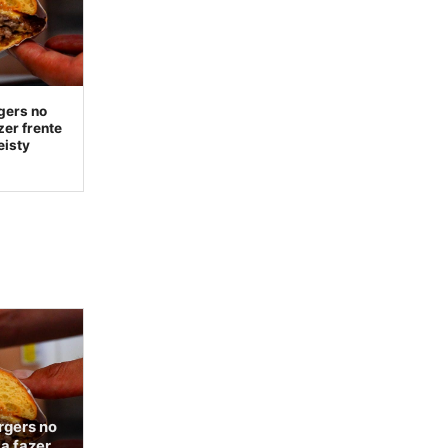
gers no
zer frente
eisty
rgers no
 a fazer