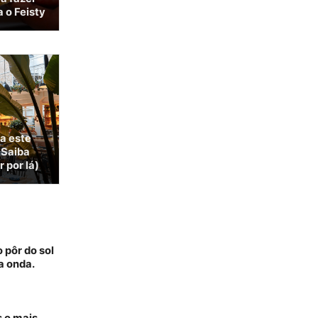
 o Feisty
 a este
 Saiba
 por lá)
 pôr do sol
a onda.