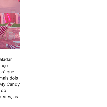
aladar
paço
os” que
mais dois
O My Candy
 do
redes, as