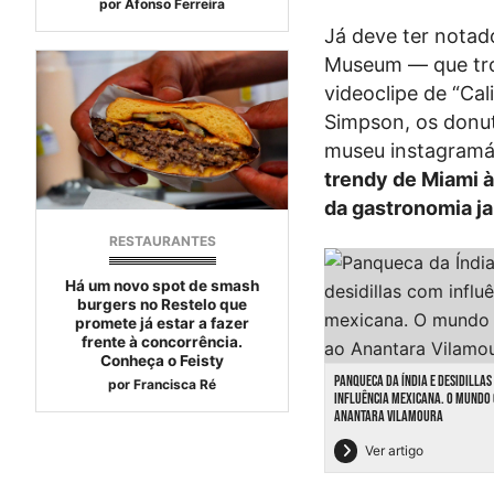
por
Afonso Ferreira
Já deve ter nota
Museum — que trou
videoclipe de “Ca
Simpson, os donu
museu instagramá
trendy de Miami à
da gastronomia j
RESTAURANTES
Há um novo spot de smash
burgers no Restelo que
promete já estar a fazer
frente à concorrência.
Conheça o Feisty
PANQUECA DA ÍNDIA E DESIDILLA
por
Francisca Ré
INFLUÊNCIA MEXICANA. O MUNDO
ANANTARA VILAMOURA
Ver artigo