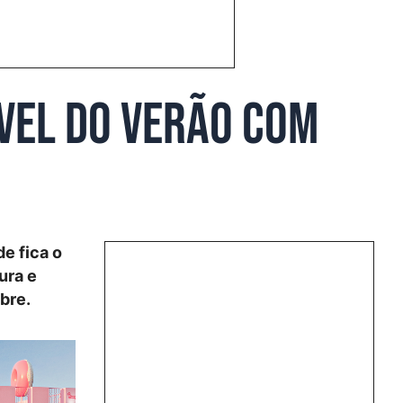
vel do verão com
de fica o
ura e
abre.