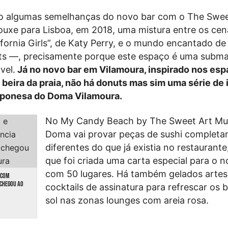
do algumas semelhanças do novo bar com o The Swee
xe para Lisboa, em 2018, uma mistura entre os cen
lifornia Girls”, de Katy Perry, e o mundo encantado d
ts —, precisamente porque este espaço é uma subm
vel.
Já no novo bar em Vilamoura, inspirado nos es
 beira da praia, não há donuts mas sim uma série de 
aponesa do Doma Vilamoura.
No My Candy Beach by The Sweet Art M
Doma vai provar peças de sushi complet
diferentes do que já existia no restaurant
que foi criada uma carta especial para o n
com 50 lugares. Há também gelados artes
S COM
 CHEGOU AO
cocktails de assinatura para refrescar os
sol nas zonas lounges com areia rosa.