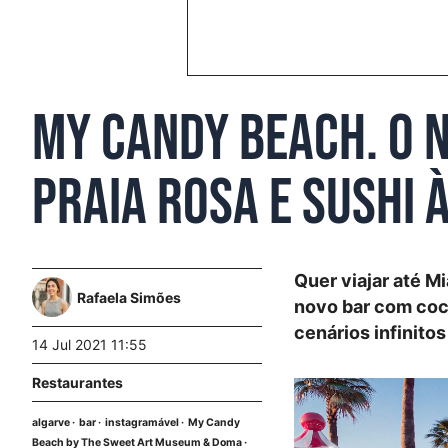
My Candy Beach. O 
praia rosa e sushi 
Quer viajar até Mi
Rafaela Simões
novo bar com cock
cenários infinito
14 Jul 2021 11:55
Restaurantes
algarve
bar
instagramável
My Candy
Beach by The Sweet Art Museum & Doma