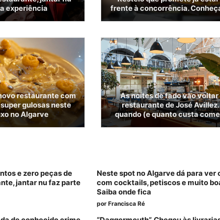
da experiência
frente à concorrência. Conheça
 novo restaurante com
As noites de fado vão voltar
s super gulosas neste
restaurante de José Avillez.
uxo no Algarve
quando (e quanto custa comer
tos e zero peças de
Neste spot no Algarve dá para ver o
nte, jantar nu faz parte
com cocktails, petiscos e muito bo
Saiba onde fica
por
Francisca Ré