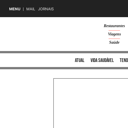
MENU
MAIL
JORNAIS
Skip
Restaurantes
to
Viagens
content
Saúde
atual
vida saudável
tend