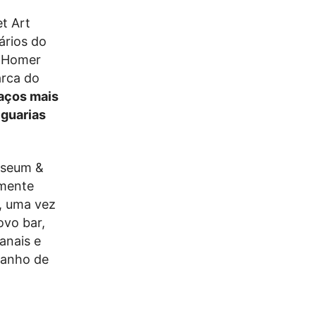
t Art
ários do
e Homer
arca do
paços mais
iguarias
useum &
amente
e, uma vez
ovo bar,
anais e
 banho de