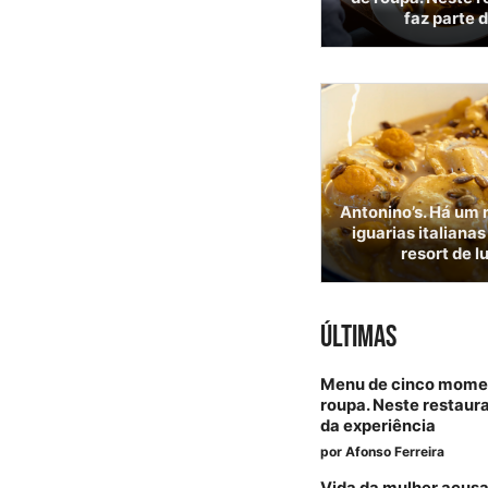
faz parte 
Antonino’s. Há um
iguarias italiana
resort de l
ÚLTIMAS
Menu de cinco momen
roupa. Neste restaura
da experiência
por
Afonso Ferreira