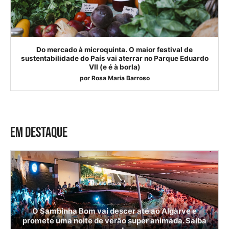
Do mercado à microquinta. O maior festival de
sustentabilidade do País vai aterrar no Parque Eduardo
VII (e é à borla)
por
Rosa Maria Barroso
EM DESTAQUE
O Sambinha Bom vai descer até ao Algarve e
promete uma noite de verão super animada. Saiba