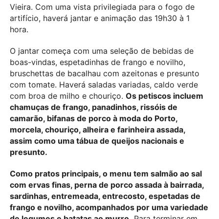
Vieira. Com uma vista privilegiada para o fogo de
artifício, haverá jantar e animação das 19h30 à 1
hora.
O jantar começa com uma seleção de bebidas de
boas-vindas, espetadinhas de frango e novilho,
bruschettas de bacalhau com azeitonas e presunto
com tomate. Haverá saladas variadas, caldo verde
com broa de milho e chouriço.
Os petiscos incluem
chamuças de frango, panadinhos, rissóis de
camarão, bifanas de porco à moda do Porto,
morcela, chouriço, alheira e farinheira assada,
assim como uma tábua de queijos nacionais e
presunto.
Como pratos principais, o menu tem salmão ao sal
com ervas finas, perna de porco assada à bairrada,
sardinhas, entremeada, entrecosto, espetadas de
frango e novilho, acompanhados por uma variedade
de legumes e batatas ao murro.
Para terminar em