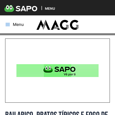
MENU
Skip
Menu
to
Main
content
Menu