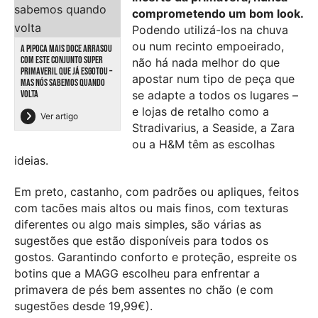
comprometendo um bom look.
Podendo utilizá-los na chuva
ou num recinto empoeirado,
A PIPOCA MAIS DOCE ARRASOU
COM ESTE CONJUNTO SUPER
não há nada melhor do que
PRIMAVERIL QUE JÁ ESGOTOU –
apostar num tipo de peça que
MAS NÓS SABEMOS QUANDO
VOLTA
se adapte a todos os lugares –
e lojas de retalho como a
Ver artigo
Stradivarius, a Seaside, a Zara
ou a H&M têm as escolhas
ideias.
Em preto, castanho, com padrões ou apliques, feitos
com tacões mais altos ou mais finos, com texturas
diferentes ou algo mais simples, são várias as
sugestões que estão disponíveis para todos os
gostos. Garantindo conforto e proteção, espreite os
botins que a MAGG escolheu para enfrentar a
primavera de pés bem assentes no chão (e com
sugestões desde 19,99€).