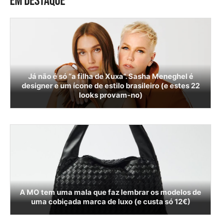
EM DESTAQUE
Já não é só “a filha de Xuxa”. Sasha Meneghel é
designer e um ícone de estilo brasileiro (e estes 22
looks provam-no)
A MO tem uma mala que faz lembrar os modelos de
uma cobiçada marca de luxo (e custa só 12€)