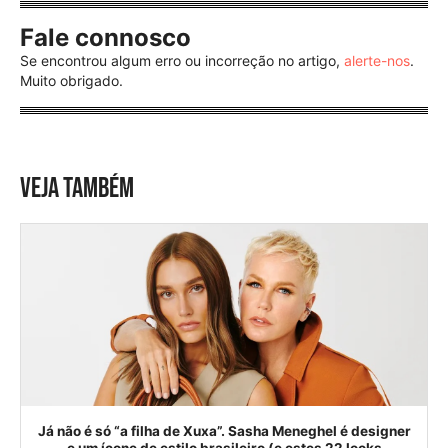
Fale connosco
Se encontrou algum erro ou incorreção no artigo,
alerte-nos
.
Muito obrigado.
VEJA TAMBÉM
Já não é só “a filha de Xuxa”. Sasha Meneghel é designer
e um ícone de estilo brasileiro (e estes 22 looks