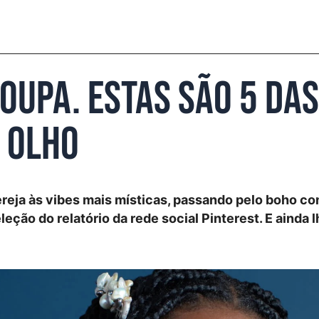
oupa. Estas são 5 das
e olho
reja às vibes mais místicas, passando pelo boho c
eção do relatório da rede social Pinterest. E ainda