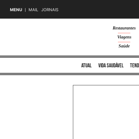
MENU
MAIL
JORNAIS
Skip
Restaurantes
to
Viagens
content
Saúde
atual
vida saudável
tend