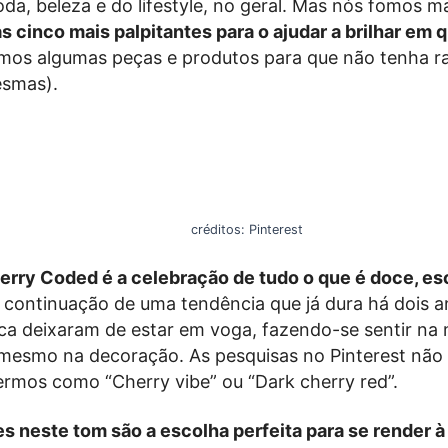
da, beleza e do lifestyle, no geral. Mas nós fomos ma
 cinco mais palpitantes para o ajudar a brilhar em 
mos algumas peças e produtos para que não tenha ra
smas).
créditos: Pinterest
rry Coded é a celebração de tudo o que é doce, escu
 continuação de uma tendência que já dura há dois an
ca deixaram de estar em voga, fazendo-se sentir na
 mesmo na decoração. As pesquisas no Pinterest não
rmos como “Cherry vibe” ou “Dark cherry red”.
s neste tom são a escolha perfeita para se render 