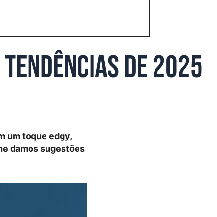
 tendências de 2025
om um toque edgy,
 lhe damos sugestões