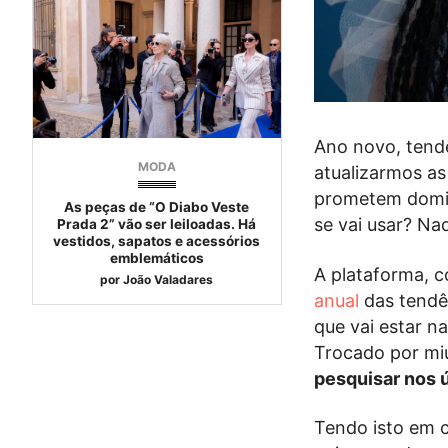
Ano novo, tendê
MODA
atualizarmos as
prometem domina
As peças de “O Diabo Veste
se vai usar? Na
Prada 2” vão ser leiloadas. Há
vestidos, sapatos e acessórios
emblemáticos
A plataforma, c
por
João Valadares
anual
das tendên
que vai estar n
Trocado por mi
pesquisar nos 
Tendo isto em c