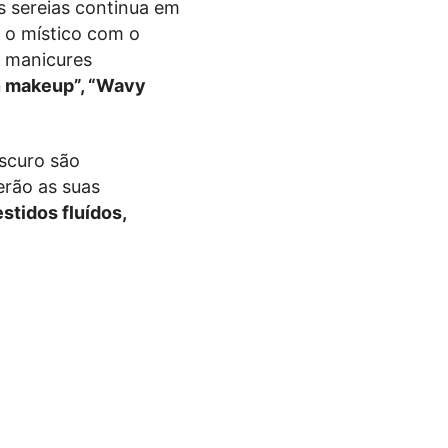
s sereias continua em
 o místico com o
e manicures
n makeup”, “Wavy
scuro são
erão as suas
stidos fluídos,