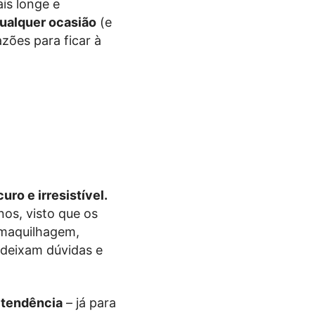
is longe e
qualquer ocasião
(e
zões para ficar à
ro e irresistível.
os, visto que os
 maquilhagem,
 deixam dúvidas e
à tendência
– já para