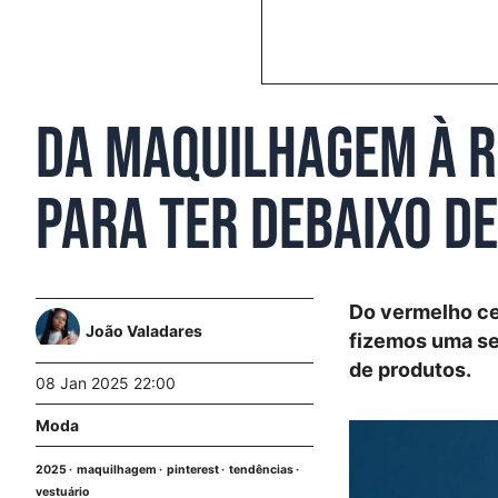
Da maquilhagem à r
para ter debaixo d
Do vermelho ce
João Valadares
fizemos uma sel
de produtos.
08 Jan 2025 22:00
Moda
2025
maquilhagem
pinterest
tendências
vestuário