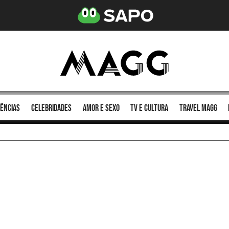
ências
celebridades
amor e sexo
TV e cultura
Travel MAGG