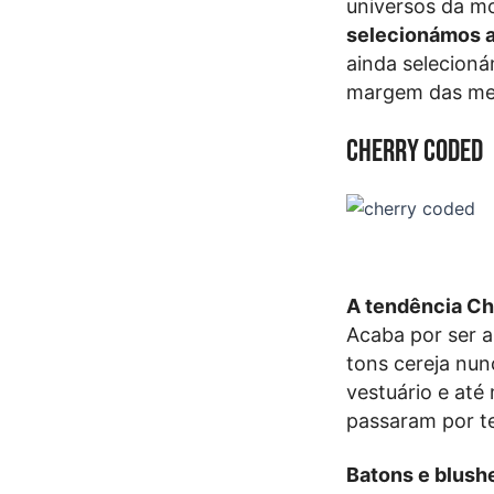
universos da mo
selecionámos as
ainda selecioná
margem das me
Cherry Coded
A tendência Che
Acaba por ser a
tons cereja nun
vestuário e até
passaram por te
Batons e blushe