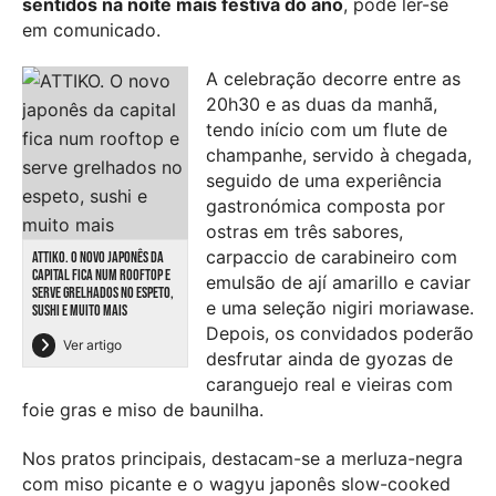
sentidos na noite mais festiva do ano
, pode ler-se
em comunicado.
A celebração decorre entre as
20h30 e as duas da manhã,
tendo início com um flute de
champanhe, servido à chegada,
seguido de uma experiência
gastronómica composta por
ostras em três sabores,
carpaccio de carabineiro com
ATTIKO. O NOVO JAPONÊS DA
CAPITAL FICA NUM ROOFTOP E
emulsão de ají amarillo e caviar
SERVE GRELHADOS NO ESPETO,
e uma seleção nigiri moriawase.
SUSHI E MUITO MAIS
Depois, os convidados poderão
Ver artigo
desfrutar ainda de gyozas de
caranguejo real e vieiras com
foie gras e miso de baunilha.
Nos pratos principais, destacam-se a merluza-negra
com miso picante e o wagyu japonês slow-cooked