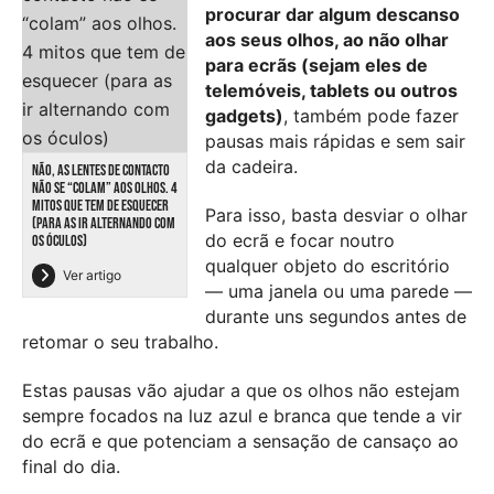
procurar dar algum descanso
aos seus olhos, ao não olhar
para ecrãs (sejam eles de
telemóveis, tablets ou outros
gadgets)
, também pode fazer
pausas mais rápidas e sem sair
da cadeira.
NÃO, AS LENTES DE CONTACTO
NÃO SE “COLAM” AOS OLHOS. 4
MITOS QUE TEM DE ESQUECER
Para isso, basta desviar o olhar
(PARA AS IR ALTERNANDO COM
do ecrã e focar noutro
OS ÓCULOS)
qualquer objeto do escritório
Ver artigo
— uma janela ou uma parede —
durante uns segundos antes de
retomar o seu trabalho.
Estas pausas vão ajudar a que os olhos não estejam
sempre focados na luz azul e branca que tende a vir
do ecrã e que potenciam a sensação de cansaço ao
final do dia.