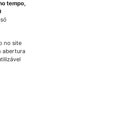
smo tempo,
0
 só
 no site
m abertura
ilizável