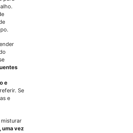
alho.
de
de
mpo.
lender
 do
se
quentes
o e
eferir. Se
das e
 misturar
, uma vez