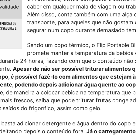
caber em qualquer mala de viagem ou trab
Além disso, conta também com uma alça 
transporte, para aqueles que não gostam 
O PRECISA DE
OS SABORES E
segurar num copo durante demasiado te
Sendo um copo térmico, o Flip Portable B
promete manter a temperatura da bebida
 durante 24 horas, fazendo com que o conteúdo não 
ente.
Apesar de não ser possível triturar alimentos 
po, é possível fazê-lo com alimentos que estejam à
ente, podendo depois adicionar água quente ao cop
te
, de maneira a colocar bebida na temperatura que pr
 mais frescos, saiba que pode triturar frutas congela
 saídos do frigorífico, assim como gelo.
 basta adicionar detergente e água dentro do copo e
 deitando depois o conteúdo fora.
Já o carregamento