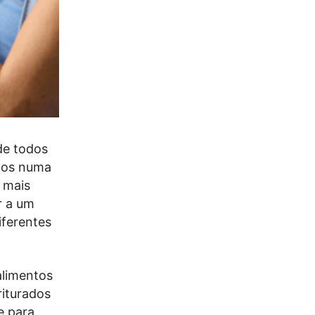
de todos
-los numa
o mais
r a um
iferentes
alimentos
riturados
e para