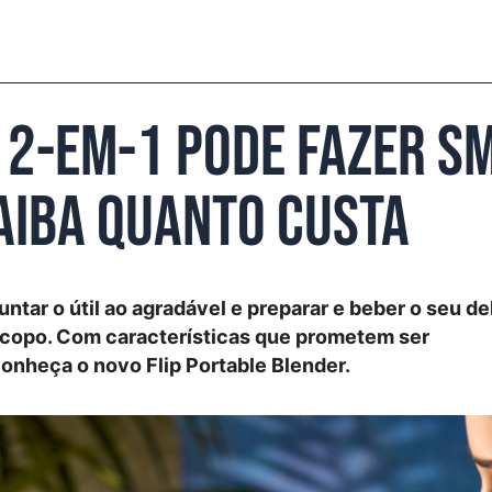
 2-em-1 pode fazer sm
Saiba quanto custa
juntar o útil ao agradável e preparar e beber o seu de
copo. Com características que prometem ser
conheça o novo Flip Portable Blender.