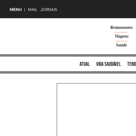
MENU
MAIL
JORNAIS
Skip
Restaurantes
to
Viagens
content
Saúde
atual
vida saudável
tend