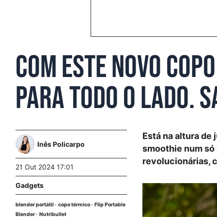
Com este novo copo
para todo o lado. 
Está na altura de 
Inês Policarpo
smoothie num só 
revolucionárias, 
21 Out 2024 17:01
Gadgets
blender portátil
copo térmico
Flip Portable
Blender
Nutribullet