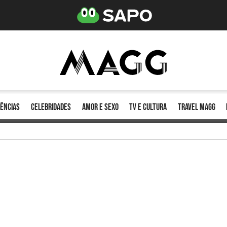
ências
celebridades
amor e sexo
TV e cultura
Travel MAGG