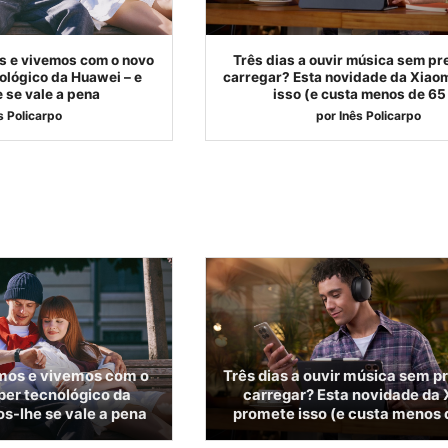
s e vivemos com o novo
Três dias a ouvir música sem pr
ológico da Huawei – e
carregar? Esta novidade da Xiao
 se vale a pena
isso (e custa menos de 65
s Policarpo
por
Inês Policarpo
mos e vivemos com o
Três dias a ouvir música sem p
per tecnológico da
carregar? Esta novidade da
s-lhe se vale a pena
promete isso (e custa menos 