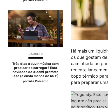
por
Inês Policarpo
Há mais um liquid
GADGETS
os que gostam de 
caminhada ou para
Três dias a ouvir música sem
precisar de carregar? Esta
recente lançament
novidade da Xiaomi promete
copo térmico para 
isso (e custa menos de 65 €)
por
Inês Policarpo
para preparar uma