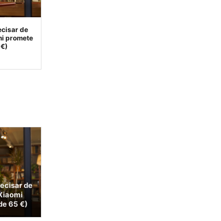
ecisar de
mi promete
 €)
recisar de
 Xiaomi
de 65 €)