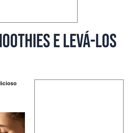
oothies e levá-los
licioso