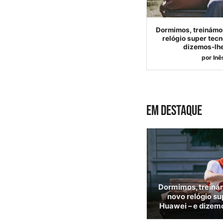
Dormimos, treinámo
relógio super tecn
dizemos-lhe
por
Inê
EM DESTAQUE
Dormimos, treiná
novo relógio su
Huawei – e dizemo