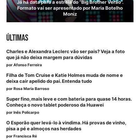
Já há data para a estreia do “Big Brother Verão”.
Formato vai ser apresentado por Maria Botelho
Moniz
ÚLTIMAS
Charles e Alexandra Leclerc vão ser pais? Veja a foto
que já não deixa margem para dúvidas
por
Afonso Ferreira
Filha de Tom Cruise e Katie Holmes muda de nome e
deixa cair apelido do pai. Entenda tudo
por
Rosa Maria Barroso
Super fino, mais leve e com bateria para quase 14 horas.
Conheça o novo tablet poderoso da Huawei
por
Inês Policarpo
O Esporão quer levá-lo à vindima. Há provas de vinho,
pisa a pé e almoços nas herdades
por
Francisca Ré