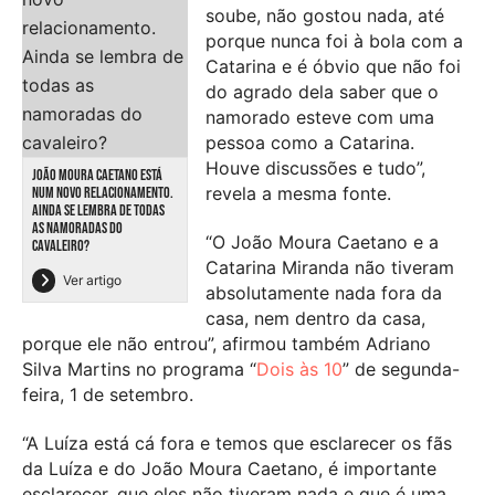
soube, não gostou nada, até
porque nunca foi à bola com a
Catarina e é óbvio que não foi
do agrado dela saber que o
namorado esteve com uma
pessoa como a Catarina.
Houve discussões e tudo”,
JOÃO MOURA CAETANO ESTÁ
revela a mesma fonte.
NUM NOVO RELACIONAMENTO.
AINDA SE LEMBRA DE TODAS
AS NAMORADAS DO
“O João Moura Caetano e a
CAVALEIRO?
Catarina Miranda não tiveram
Ver artigo
absolutamente nada fora da
casa, nem dentro da casa,
porque ele não entrou”, afirmou também Adriano
Silva Martins no programa “
Dois às 10
” de segunda-
feira, 1 de setembro.
“A Luíza está cá fora e temos que esclarecer os fãs
da Luíza e do João Moura Caetano, é importante
esclarecer, que eles não tiveram nada e que é uma