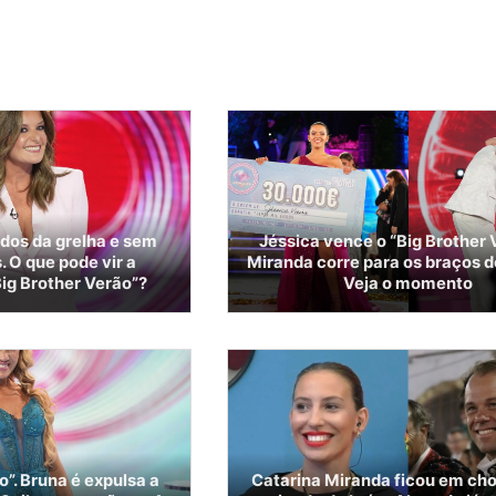
dos da grelha e sem
Jéssica vence o “Big Brother 
 O que pode vir a
Miranda corre para os braços d
ig Brother Verão”?
Veja o momento
o”. Bruna é expulsa a
Catarina Miranda ficou em ch