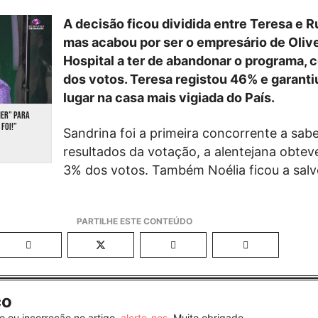
A decisão ficou dividida entre Teresa e R
mas acabou por ser o empresário de Olive
Hospital a ter de abandonar o programa,
dos votos. Teresa registou 46% e garanti
lugar na casa mais vigiada do País.
HER” PARA
 FOI!”
Sandrina foi a primeira concorrente a sabe
resultados da votação, a alentejana obte
3% dos votos. Também Noélia ficou a salv
co
o ou incorreção no artigo,
alerte-nos
. Muito obrigado.