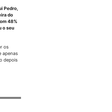
ui Pedro,
ira do
 com 48%
u o seu
r os
ve apenas
o depois