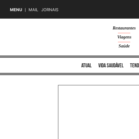
MENU
MAIL
JORNAIS
Skip
Restaurantes
to
Viagens
content
Saúde
atual
vida saudável
tend