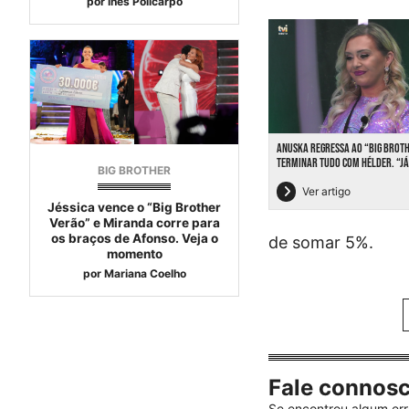
por
Inês Policarpo
ANUSKA REGRESSA AO “BIG BROT
TERMINAR TUDO COM HÉLDER. “JÁ
BIG BROTHER
Ver artigo
Jéssica vence o “Big Brother
Verão” e Miranda corre para
os braços de Afonso. Veja o
de somar 5%.
momento
por
Mariana Coelho
Fale connos
Se encontrou algum err