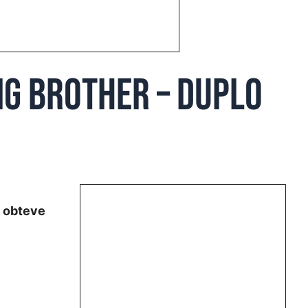
ig Brother – Duplo
e obteve