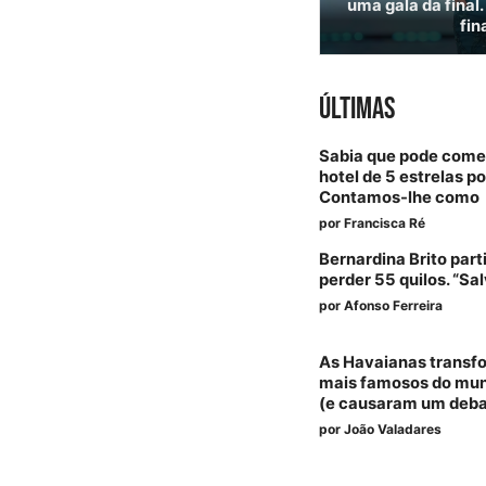
uma gala da final
fin
ÚLTIMAS
Sabia que pode com
hotel de 5 estrelas 
Contamos-lhe como
por
Francisca Ré
Bernardina Brito par
perder 55 quilos. “Sa
por
Afonso Ferreira
As Havaianas transf
mais famosos do mun
(e causaram um deba
por
João Valadares