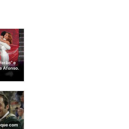
Verão” e
e Afonso.
oque com