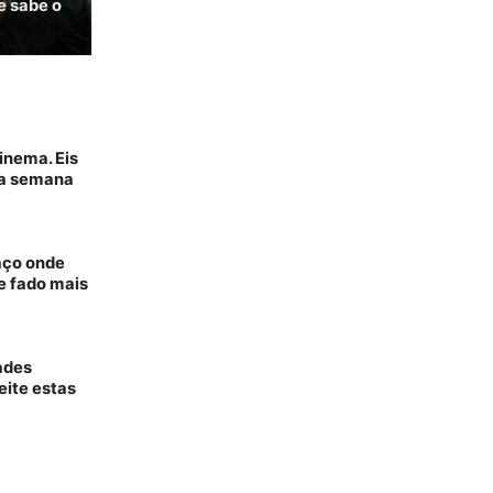
e sabe o
inema. Eis
ta semana
aço onde
e fado mais
ades
eite estas