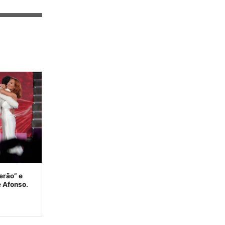
erão” e
e Afonso.