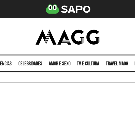
ências
celebridades
amor e sexo
TV e cultura
Travel MAGG