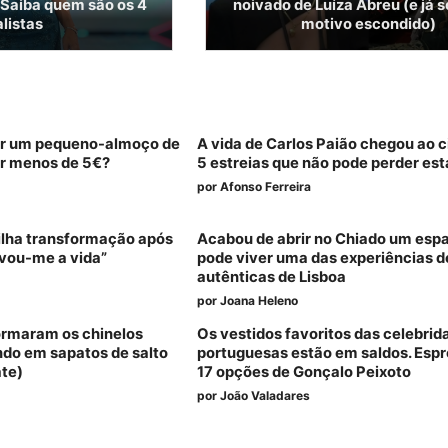
. Saiba quem são os 4
noivado de Luíza Abreu (e já s
alistas
motivo escondido)
er um pequeno-almoço de
A vida de Carlos Paião chegou ao c
por menos de 5€?
5 estreias que não pode perder es
por
Afonso Ferreira
tilha transformação após
Acabou de abrir no Chiado um esp
lvou-me a vida”
pode viver uma das experiências d
autênticas de Lisboa
por
Joana Heleno
ormaram os chinelos
Os vestidos favoritos das celebrid
do em sapatos de salto
portuguesas estão em saldos. Espr
te)
17 opções de Gonçalo Peixoto
por
João Valadares