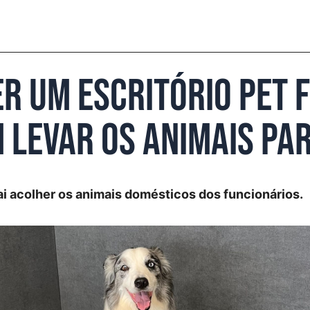
r um escritório pet f
 levar os animais pa
i acolher os animais domésticos dos funcionários.