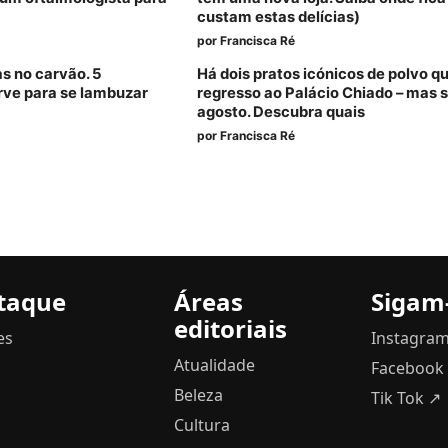
custam estas delícias)
por
Francisca Ré
as no carvão. 5
Há dois pratos icónicos de polvo q
rve para se lambuzar
regresso ao Palácio Chiado – mas 
agosto. Descubra quais
por
Francisca Ré
taque
Áreas
Sigam
editoriais
es
Instagra
Atualidade
Facebook
Beleza
Tik Tok ↗
Cultura