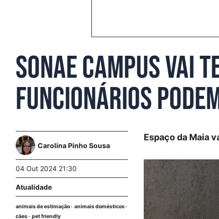
Sonae Campus vai te
funcionários podem
Espaço da Maia va
Carolina Pinho Sousa
04 Out 2024 21:30
Atualidade
animais de estimação
animais domésticos
cães
pet friendly