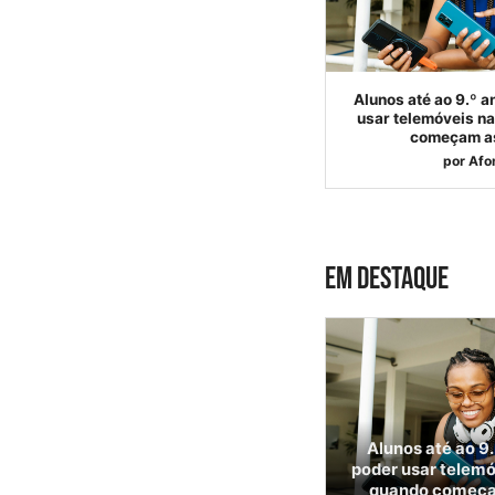
Alunos até ao 9.º a
usar telemóveis na
começam as
por
Afo
EM DESTAQUE
Alunos até ao 9.
poder usar telemó
quando começa