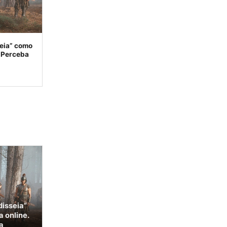
seia” como
. Perceba
disseia”
 online.
a