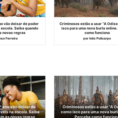
no vão deixar de poder
Criminosos estão a usar “A Odis
 escola. Saiba quando
isco para uma nova burla online
 novas regras
como funciona
nso Ferreira
por
Inês Policarpo
º ano vão deixar de
Criminosos estão a usar “A O
veis na escola. Saiba
como isco para uma nova burla
m as novas regras
Perceba como funcion