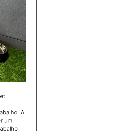
pet
abalho. A
er um
rabalho