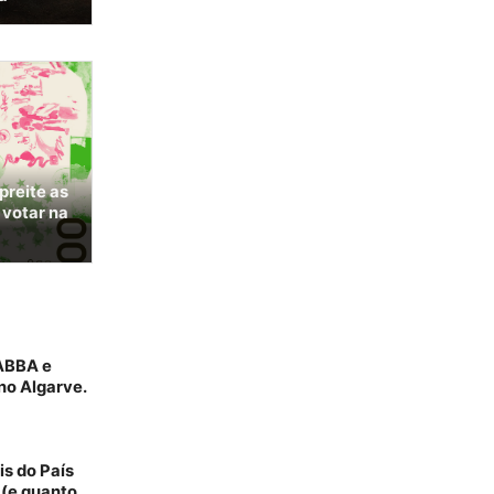
preite as
 votar na
 ABBA e
no Algarve.
is do País
 (e quanto