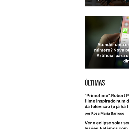
Atender uma c
número? Nova bur
Artificial para 
di
ÚLTIMAS
“Primetime”. Robert 
filme inspirado num 
da televisão (e já há t
por
Rosa Maria Barroso
Ver o eclipse solar 
lesões. Falámos com 