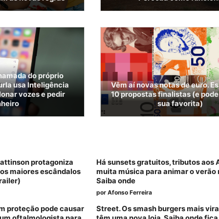
hamada do próprio
la usa Inteligência
Vêm aí novas notas de euro. Es
clonar vozes e pedir
10 propostas finalistas (e pode
nheiro
sua favorita)
Pattinson protagoniza
Há sunsets gratuitos, tributos aos
dos maiores escândalos
muita música para animar o verão 
railer)
Saiba onde
por
Afonso Ferreira
sem proteção pode causar
Street. Os smash burgers mais vira
um oftalmologista para
têm uma nova loja. Saiba onde fica