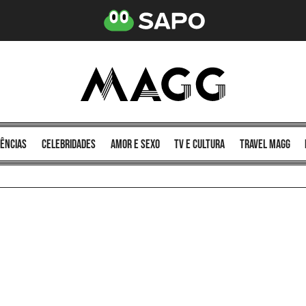
ências
celebridades
amor e sexo
TV e cultura
Travel MAGG