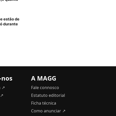
ue estão de
só durante
-nos
A MAGG
m ↗
Fale connosco
 ↗
Estatuto editorial
Ficha técnica
Como anunciar
↗