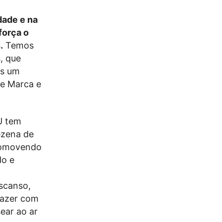
dade e na
força o
.
Temos
, que
is um
de Marca e
U tem
ezena de
promovendo
do e
scanso,
lazer com
ear ao ar