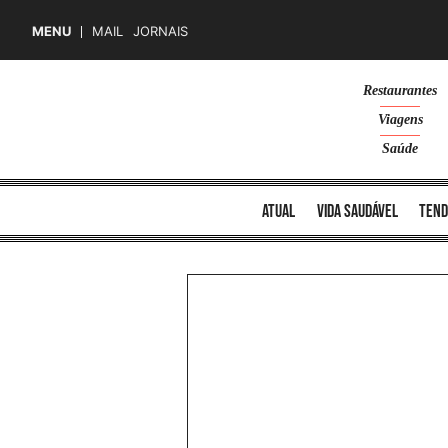
MENU
MAIL
JORNAIS
Skip
Restaurantes
to
Viagens
content
Saúde
atual
vida saudável
tend