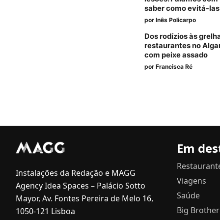
saber como evitá-las
por
Inês Policarpo
Dos rodízios às grelh
restaurantes no Alga
com peixe assado
por
Francisca Ré
Em des
Restaurant
Instalações da Redação e MAGG
Viagens
Agency Idea Spaces – Palácio Sotto
Saúde
Mayor, Av. Fontes Pereira de Melo 16,
Big Brother
1050-121 Lisboa