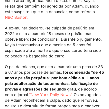
numa arca frigorífica. Além destes crimes, Kayla,
relata que também foi agredida por Adam, quando
este suspeitou que o ia denunciar, como refere a
NBC Boston.
A ex-mulher declarou-se culpada de perjúrio em
2022 e está a cumprir 18 meses de prisão, mas
obteve liberdade condicional. Durante o julgamento,
Kayla testemunhou que a menina de 5 anos foi
espancada até à morte e que o seu corpo teria sido
colocado na bagageira do carro.
O pai da criança, que está a cumprir uma pena de 33
a 67 anos por posse de armas,
foi condenado “de 45
anos a prisão perpétua” por homicídio e a 11 anos
pela adulteração de testemunhas, falsificação de
provas e agressões de segundo grau
, de acordo
com o jornal
“New York Daily News”.
Os advogados
de Adam reconhecem a culpa, dado que removeu,
ocultou e destruiu de forma propositada o cadáver