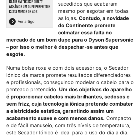
BLAIR EM “GOSSIP GIRL”?
sucedidos que acabaram
ACHÁMOS UM DUPE PERFEITO E
mesmo por esgotar em todas
CUSTA MENOS DE 40€
as lojas.
Contudo, a novidade
Ver artigo
do Continente promete
colmatar essa falta no
mercado de um bom dupe para o Dyson Supersonic
– por isso o melhor é despachar-se antes que
esgote.
Numa bolsa roxa e com dois acessórios, o Secador
Iónico da marca promete resultados diferenciadores
e profissionais, conseguindo modelar o cabelo para o
penteado pretendido.
Um dos objetivos do aparelho
é proporcionar cabelos mais brilhantes, sedosos e
sem frizz, cuja tecnologia iônica pretende combater
a eletricidade estática, garantindo assim um
acabamento suave e com menos danos.
Compacto
e de fácil manuseio, com três níveis de temperatura,
este Secador Iónico é ideal para o uso do dia a dia.