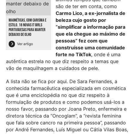
são de ter em conta, como
Carmo Lico, a ex-jornalista de
beleza cujo gosto por
MAGNÉTICAS, COM CARISMA E
ESTILO. 18 NOVAS IT GIRLS
“simplificar a informação para
PORTUGUESAS PARA MANTER
que ela chegue ao máximo de
DEBAIXO DE OLHO
pessoas” fez com que
Ver artigo
construísse uma comunidade
forte no TikTok
, onde é uma
autêntica estrela no que diz respeito a temas que
vão de maquilhagem a cuidados de pele.
A lista não se fica por aqui. De Sara Fernandes, a
conhecida farmacêutica especializada em cosmética
que é uma enciclopédia no que diz respeito à
formulação de produtos e como podemos usá-los a
nosso favor, passando por Joana Preto, enfermeira e
diretora técnica da “Oncoglam”, a “revista feminina
que fala sobre cancro na primeira pessoa”, passando
por André Fernandes, Luís Miguel ou Cátia Vilas Boas,