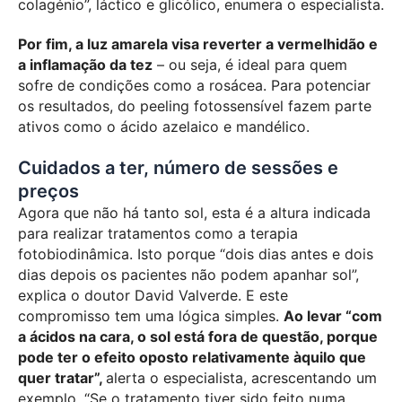
colagénio”, láctico e glicólico, enumera o especialista.
Por fim, a luz amarela visa reverter a vermelhidão e
a inflamação da tez
– ou seja, é ideal para quem
sofre de condições como a rosácea. Para potenciar
os resultados, do peeling fotossensível fazem parte
ativos como o ácido azelaico e mandélico.
Cuidados a ter, número de sessões e
preços
Agora que não há tanto sol, esta é a altura indicada
para realizar tratamentos como a terapia
fotobiodinâmica. Isto porque “dois dias antes e dois
dias depois os pacientes não podem apanhar sol”,
explica o doutor David Valverde. E este
compromisso tem uma lógica simples.
Ao levar “com
a ácidos na cara, o sol está fora de questão, porque
pode ter o efeito oposto relativamente àquilo que
quer tratar”,
alerta o especialista, acrescentando um
exemplo. “Se o tratamento tiver sido feito numa