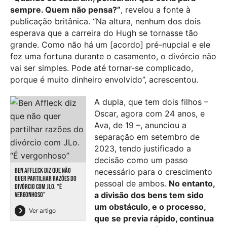
sempre. Quem não pensa?”
, revelou a fonte à
publicação britânica. “Na altura, nenhum dos dois
esperava que a carreira do Hugh se tornasse tão
grande. Como não há um [acordo] pré-nupcial e ele
fez uma fortuna durante o casamento, o divórcio não
vai ser simples. Pode até tornar-se complicado,
porque é muito dinheiro envolvido”, acrescentou.
A dupla, que tem dois filhos –
Oscar, agora com 24 anos, e
Ava, de 19 –, anunciou a
separação em setembro de
2023, tendo justificado a
decisão como um passo
BEN AFFLECK DIZ QUE NÃO
necessário para o crescimento
QUER PARTILHAR RAZÕES DO
pessoal de ambos.
No entanto,
DIVÓRCIO COM JLO. “É
a divisão dos bens tem sido
VERGONHOSO”
um obstáculo, e o processo,
Ver artigo
que se previa rápido, continua