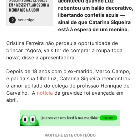
aconteceu quando Luz
SIQUEIRA PERDEU 22 QUILOS
EM 4 MESES? FALÁMOS COM A
rebentou um balão decorativo,
MÉDICA QUE A AJUDOU
libertando confetis azuis —
Ver artigo
sinal de que Catarina Siqueira
está à espera de um menino.
Cristina Ferreira não perdeu a oportunidade de
brincar. “Agora, vais ter de comprar a roupa toda
nova”, disse a apresentadora.
Depois de 18 anos com o ex-marido, Marco Campo,
e pai da sua filha Luz, Catarina Siqueira reencontrou
o amor ao lado do colega de profissão Henrique de
Carvalho.
A
notícia
da gravidez foi avançada em
abril.