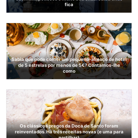
fica
Sabia que pode comer um pequeno-almoço de hotel
de 5 estrelas por menos de 5€? Contamos-lhe
como
Os clássicos pregos da Doca de Santo foram
reinventados. Há três receitas novas (e uma para
partilhar)