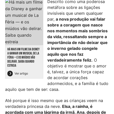
Descrito como uma poderosa
metáfora sobre as ligações
invisíveis que unem qualquer
par,
a nova produção vai falar
sobre a coragem que nasce
nos momentos mais sombrios
da vida, ressaltando sempre a
importância de não deixar que
o inverno gelado congele
HÁ MAIS UM FILME DA DISNEY
A GANHAR UM MUSICAL DE LA
aquilo que nos faz
FÉRIA — E OS MIÚDOS VÃO
verdadeiramente feliz.
O
DELIRAR. SAIBA QUANDO
ESTREIA
objetivo é mostrar que o amor
é, talvez, a única força capaz
Ver artigo
de acordar corações
adormecidos, e a família é tudo
aquilo que tem de ser: casa.
Até porque é isso mesmo que as crianças veem na
verdadeira princesa da neve.
Elsa, a rainha, é
acordada com uma lágrima da irmã, Ana, depois de