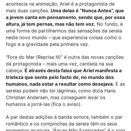
acontecia na animação, Ariel é a protagonista de
mais duas canções.
Uma delas é “Nunca Antes”, que
a jovem canta em pensamento, sendo que, por essa
altura, já tem pernas, mas não tem voz.
No fundo, é
uma forma de partilharmos das sensações da sereia
neste novo mundo – que experiencia coisas como o
fogo e a gravidade pela primeira vez.
“Fora do Mar (Reprise III)” é outra das novas canções
da protagonista – mais uma vez, cantada na sua
cabeça.
É através desta faixa que Ariel manifesta a
tristeza que sente pelo facto de, no mundo dos
humanos, nada estar a resultar como desejava.
E as
sereias podem não ter lágrimas, como dizia Hans
Christian Andersen, mas conseguem levar os
humanos a jorrá-las (fica o aviso).
A par destas adições à banda sonora, também o par
romântico e os compinchas da sereia têm os seus
momentos musicais. “Águas Não Exploradas” é o solo