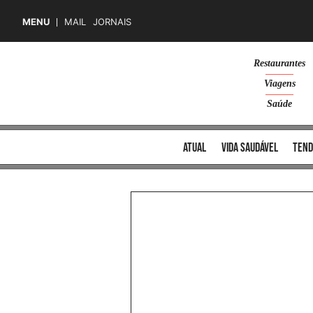
MENU
MAIL
JORNAIS
Skip
Restaurantes
to
Viagens
content
Saúde
atual
vida saudável
tend