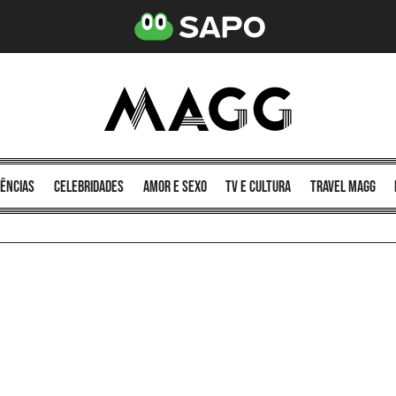
ências
celebridades
amor e sexo
TV e cultura
Travel MAGG