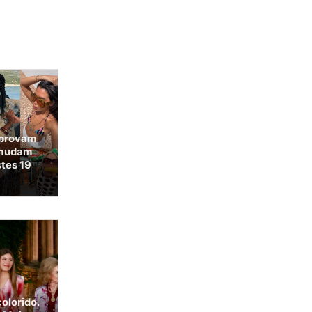
 provam
s mudam
stes 19
olorido.