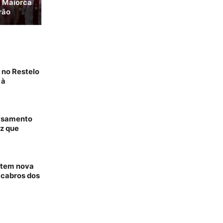
m Maiorca
rão
 no Restelo
 à
casamento
tz que
x tem nova
acabros dos