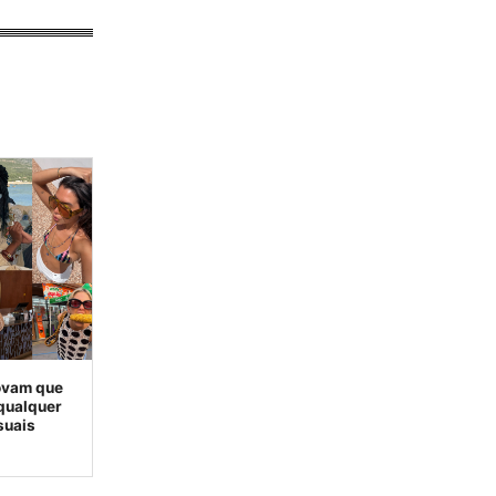
ovam que
qualquer
suais