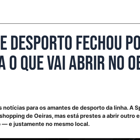
de desporto fechou p
a o que vai abrir no O
 notícias para os amantes de desporto da linha. A 
shopping de Oeiras, mas está prestes a abrir outro 
— e justamente no mesmo local.