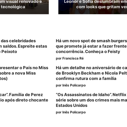
um visual renovado e
Leonor e Sofía deslumbram e
 tecnológica
com looks que gritam ve
s das celebridades
Há um novo spot de smash burgers
 saldos. Espreite estas
que promete já estar a fazer frente
 Peixoto
concorrência. Conheça o Feisty
por
Francisca Ré
presentar o País no Miss
Há um detalhe no aniversário de 
 sobre a nova Miss
de Brooklyn Beckham e Nicola Pel
tos)
confirma rutura com a família
por
Inês Policarpo
ar”. Família de Perez
“Os Assassinatos de Idaho”. Netfli
cio após direto chocante
série sobre um dos crimes mais m
Estados Unidos
por
Inês Policarpo