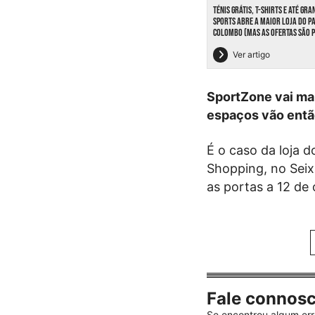
TÉNIS GRÁTIS, T-SHIRTS E ATÉ GRA
SPORTS ABRE A MAIOR LOJA DO PA
COLOMBO (MAS AS OFERTAS SÃO P
Ver artigo
SportZone vai man
espaços vão entã
É o caso da loja 
Shopping, no Seix
as portas a 12 de
Fale connos
Se encontrou algum err