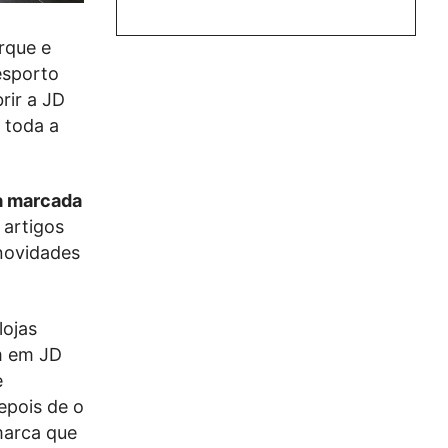
rque e
esporto
rir a JD
 toda a
ra marcada
 artigos
 novidades
lojas
m em JD
e
epois de o
arca que