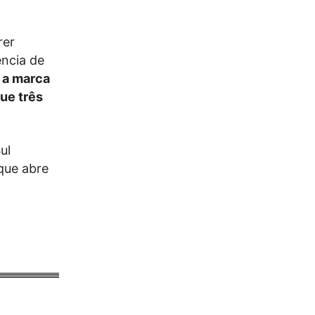
rer
ncia de
e
a marca
ue três
ul
que abre