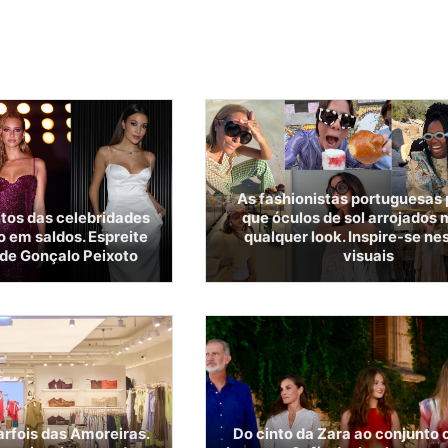
As fashionistas portuguesas
itos das celebridades
que óculos de sol arrojado
 em saldos. Espreite
qualquer look. Inspire-se ne
 de Gonçalo Peixoto
visuais
arfois das Amoreiras.
Do cinto da Zara ao conjunto c