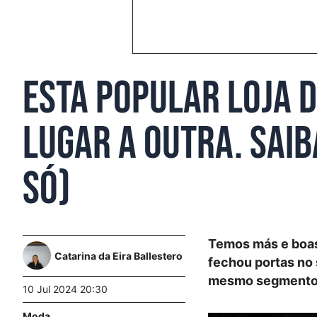
Esta popular loja 
lugar a outra. Saib
só)
Temos más e boas
Catarina da Eira Ballestero
fechou portas no 
mesmo segmento 
10 Jul 2024 20:30
Moda