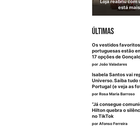
Loja reabriu com 
está mais
ÚLTIMAS
Os vestidos favorito
portuguesas estão em
17 opções de Gonçalo
por
João Valadares
Isabela Santos vai re
Universo. Saiba tudo
Portugal (e veja as fo
por
Rosa Maria Barroso
“Já consegue comunic
Hilton quebra o silên
no TikTok
por
Afonso Ferreira