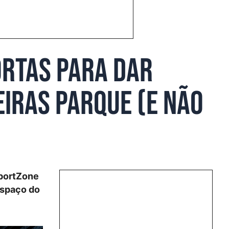
ortas para dar
eiras Parque (e não
SportZone
espaço do