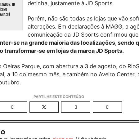
detinha, justamente à JD Sports.
NIZADOS. JD
ÍS NO
ARA SI)
Porém, não são todas as lojas que vão sof
alterações. Em declarações à MAGG, a agê
comunicação da JD Sports confirmou qu
ter-se na grande maioria das localizações, sendo q
o transformar-se em lojas da marca JD Sports.
do Oeiras Parque, com abertura a 3 de agosto, do RioS
al, a 10 do mesmo mês, e também no Aveiro Center, 
 outubro.
co
o ou incorreção no artigo,
alerte-nos
. Muito obrigado.