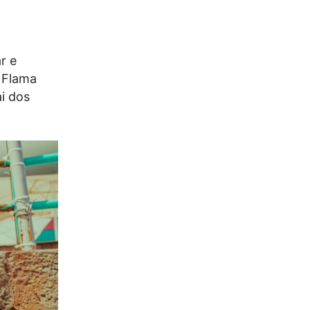
r e
a Flama
ai dos