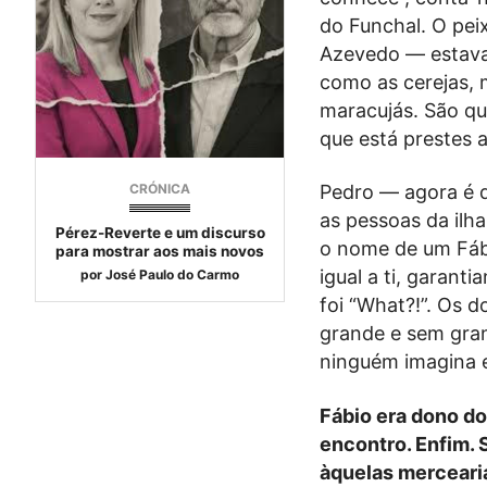
do Funchal. O pei
Azevedo — estava 
como as cerejas,
maracujás. São qu
que está prestes 
CRÓNICA
Pedro — agora é q
as pessoas da ilh
Pérez-Reverte e um discurso
o nome de um Fábi
para mostrar aos mais novos
igual a ti, garant
por
José Paulo do Carmo
foi “What?!”. Os 
grande e sem grand
ninguém imagina e
Fábio era dono d
encontro. Enfim. 
àquelas mercearia