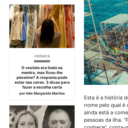
CRÓNICA
O vestido era lindo na
montra, mas ficou-lhe
péssimo? A resposta pode
estar nas cores. 3 dicas para
fazer a escolha certa
por
Inês Margarida Martins
Esta é a história
nome pelo qual é 
ainda está a come
pessoas da ilha. “
conhece”, conta-n