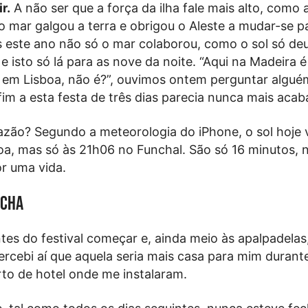
r.
A não ser que a força da ilha fale mais alto, como
 mar galgou a terra e obrigou o Aleste a mudar-se 
s este ano não só o mar colaborou, como o sol só de
 isto só lá para as nove da noite. “Aqui na Madeira é
 em Lisboa, não é?”, ouvimos ontem perguntar algu
im a esta festa de três dias parecia nunca mais acab
azão? Segundo a meteorologia do iPhone, o sol hoje 
a, mas só às 21h06 no Funchal. São só 16 minutos, 
r uma vida.
ncha
es do festival começar e, ainda meio às apalpadelas,
percebi aí que aquela seria mais casa para mim durant
rto de hotel onde me instalaram.