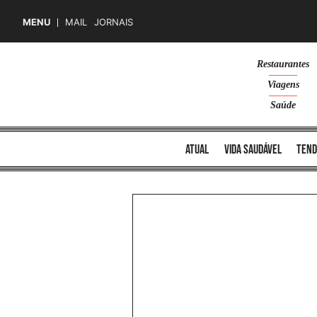
MENU
MAIL
JORNAIS
Skip
Restaurantes
to
Viagens
content
Saúde
atual
vida saudável
tend