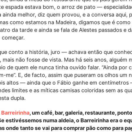
xe espada estava bom, o arroz de pato — especialida
ainda melhor, diz quem provou, e a conversa aqui, p
 mas como estamos na Madeira, digamos que é como
atro da tarde e ainda se fala de Alestes passados e 
a começar.
ue conto a história, juro — achava então que conhec
a, mais não fosse de vista. Mas há seis anos, alguém
o de quem ele nunca tinha ouvido falar. “Ainda por c
iam-me”. E, de facto, assim que puseram os olhos um 
dois altos — ainda que o Fábio ganhe em centímetros
es limites e as míticas camisas coloridas sem as qua
sta dupla.
o
Barreirinha
, um café, bar, galeria, restaurante, pont
Se estivéssemos numa aldeia, o Barreirinha era o eq
s onde tanto se vai para comprar pão como para pa