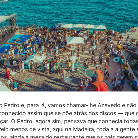
 do Pedro e, para já, vamos chamar-lhe Azevedo e nã
conhecido assim que se põe atrás dos discos — que 
çar. O Pedro, agora sim, pensava que conhecia todas
Pelo menos de vista, aqui na Madeira, toda a a gente 
os, ainda à mesa do restaurante que os pais gerem 