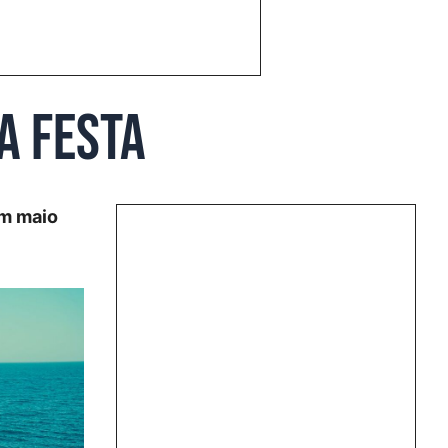
a festa
em maio