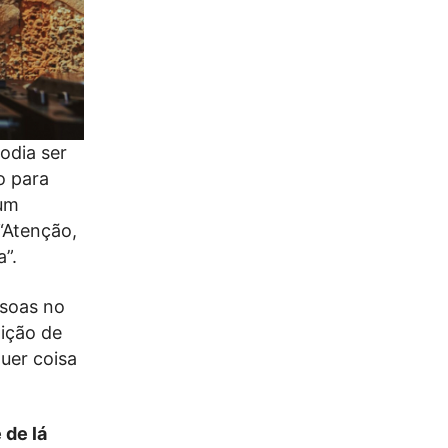
odia ser
o para
num
 “Atenção,
a”.
ssoas no
dição de
uer coisa
 de lá