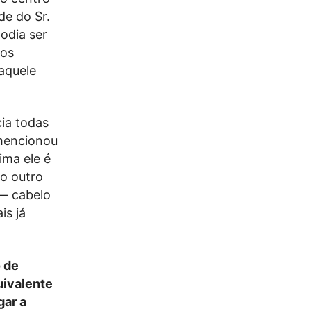
de do Sr.
odia ser
 os
daquele
ia todas
 mencionou
ima ele é
no outro
 — cabelo
is já
o de
uivalente
gar a