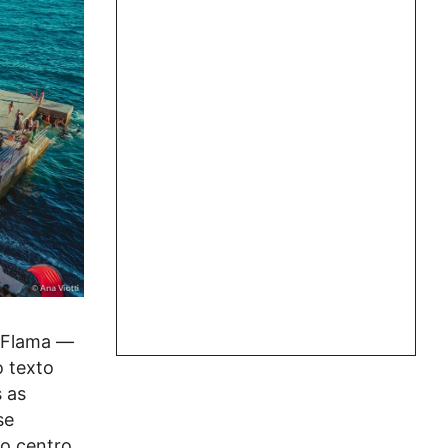
o Flama —
o texto
 as
se
no centro