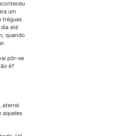
 aconteceu
para um
u tréguas
 dia até
ém, quando
ar.
vai pôr-se
não é?
 aterrei
e aqueles