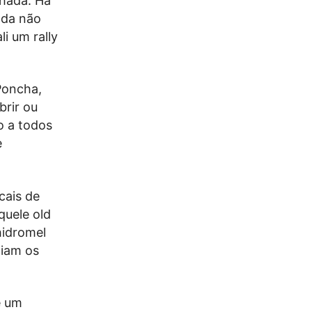
chada. Há
nda não
i um rally
Poncha,
rir ou
o a todos
e
cais de
quele old
 hidromel
hiam os
é um