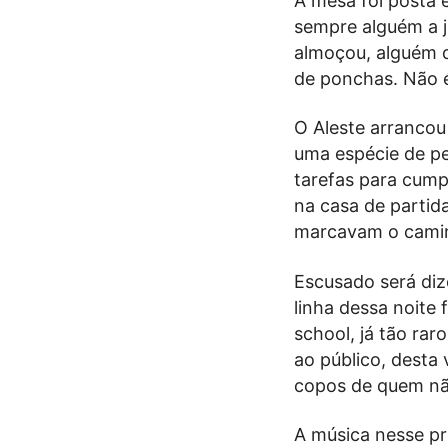
A mesa foi posta 
sempre alguém a j
almoçou, alguém q
de ponchas. Não é
O Aleste arrancou
uma espécie de p
tarefas para cump
na casa de partid
marcavam o cami
Escusado será diz
linha dessa noite
school, já tão rar
ao público, desta
copos de quem não
A música nesse pr