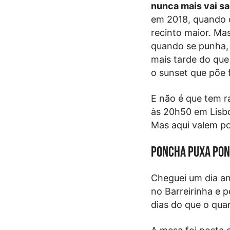
nunca mais vai sai
em 2018, quando o
recinto maior. Ma
quando se punha, e
mais tarde do que
o sunset que põe f
E não é que tem r
às 20h50 em Lisbo
Mas aqui valem po
Poncha Puxa Po
Cheguei um dia ant
no Barreirinha e 
dias do que o qua