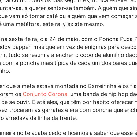
e, tal como todos os dias seguintes, nunca esteve fe
untar-se, a querer sentar-se também. Alguém que ai
ue vem só tomar café ou alguém que vem começar al
 uma metáfora, este rally existe mesmo.
 na sexta-feira, dia 24 de maio, com o Poncha Puxa 
eddy papper, mas que em vez de enigmas para descob
rir, tudo se resumia a encher o copo de alumínio dad
a com a poncha mais típica de cada um dos bares qu
nho.
er que a meta estava montada no Barreirinha e os fis
 foram os
Conjunto Corona
, uma banda de hip hop da
o de se ouvir. E até eles, que têm por hábito oferecer
 vez trocaram as garrafas e era com poncha que enc
 arredava da linha da frente.
imeira noite acaba cedo e ficámos a saber que esse 