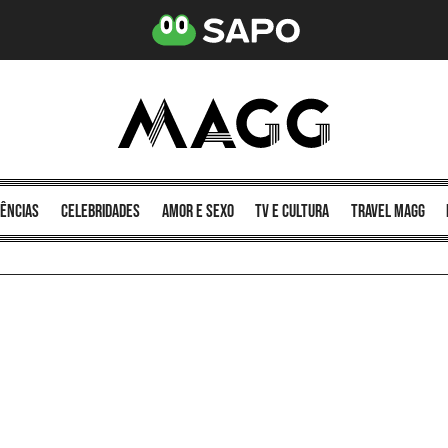
ências
celebridades
amor e sexo
TV e cultura
Travel MAGG