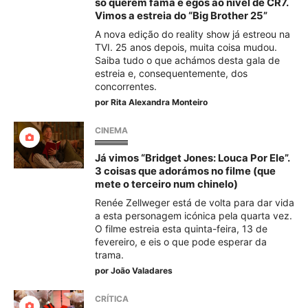
só querem fama e egos ao nível de CR7.
Vimos a estreia do “Big Brother 25”
A nova edição do reality show já estreou na
TVI. 25 anos depois, muita coisa mudou.
Saiba tudo o que achámos desta gala de
estreia e, consequentemente, dos
concorrentes.
por
Rita Alexandra Monteiro
CINEMA
Já vimos “Bridget Jones: Louca Por Ele”.
3 coisas que adorámos no filme (que
mete o terceiro num chinelo)
Renée Zellweger está de volta para dar vida
a esta personagem icónica pela quarta vez.
O filme estreia esta quinta-feira, 13 de
fevereiro, e eis o que pode esperar da
trama.
por
João Valadares
CRÍTICA