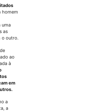
itados
m homem
a uma
s as
 o outro.
 de
rado ao
gada à
o
tos
ocam em
utros.
mo a
a, a