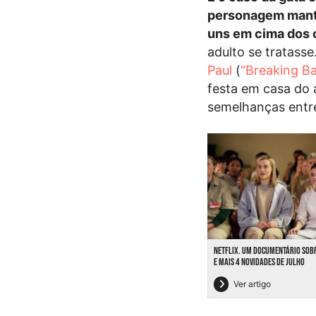
personagem man
uns em cima dos 
adulto se tratas
Paul
(
“Breaking B
festa em casa do 
semelhanças entre
NETFLIX. UM DOCUMENTÁRIO SOB
E MAIS 4 NOVIDADES DE JULHO
Ver artigo