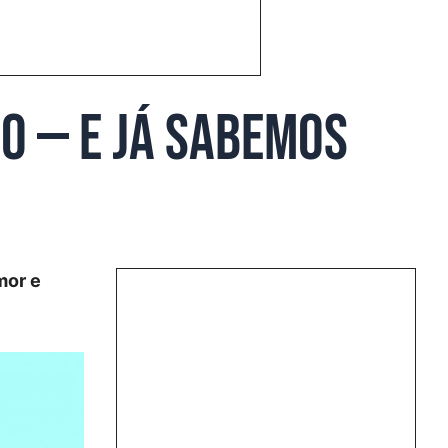
do — e já sabemos
mor e