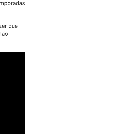
temporadas
zer que
 não