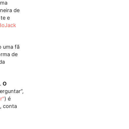
 uma
neira de
nte e
BoJack
 uma fã
orma de
 da
.
O
erguntar”,
r”
) é
, conta