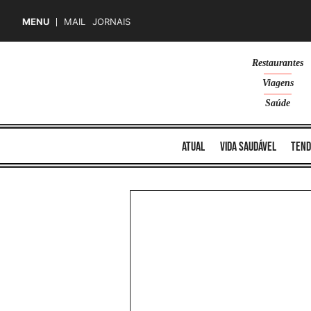
MENU
MAIL
JORNAIS
Skip
Restaurantes
to
Viagens
content
Saúde
atual
vida saudável
tend