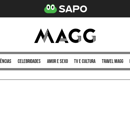
ências
celebridades
amor e sexo
TV e cultura
Travel MAGG