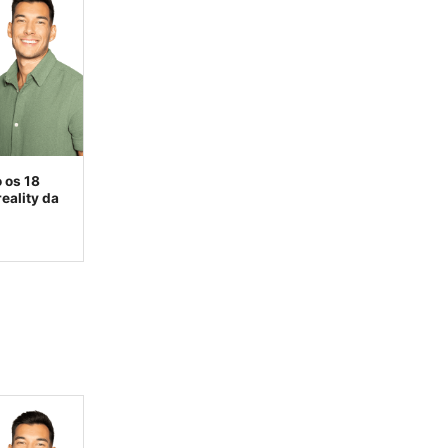
 os 18
eality da