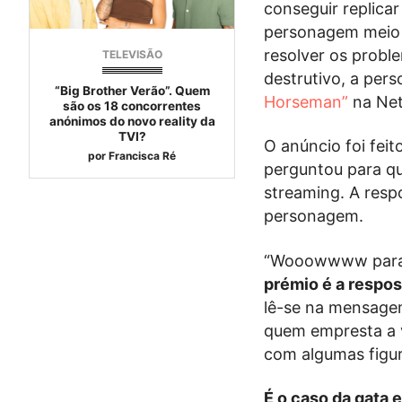
conseguir replica
personagem meio 
resolver os proble
TELEVISÃO
destrutivo, a pe
“Big Brother Verão”. Quem
Horseman”
na Netf
são os 18 concorrentes
anónimos do novo reality da
TVI?
O anúncio foi feit
por
Francisca Ré
perguntou para qu
streaming. A respo
personagem.
“Wooowwww parabé
prémio é a respos
lê-se na mensag
quem empresta a v
com algumas figur
É o caso da gata 