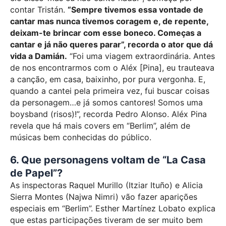
contar Tristán.
“Sempre tivemos essa vontade de
cantar mas nunca tivemos coragem e, de repente,
deixam-te brincar com esse boneco. Começas a
cantar e já não queres parar”, recorda o ator que dá
vida a Damián.
“Foi uma viagem extraordinária. Antes
de nos encontrarmos com o Aléx [Pina], eu trauteava
a canção, em casa, baixinho, por pura vergonha. E,
quando a cantei pela primeira vez, fui buscar coisas
da personagem…e já somos cantores! Somos uma
boysband (risos)!”, recorda Pedro Alonso. Aléx Pina
revela que há mais covers em “Berlim”, além de
músicas bem conhecidas do público.
6. Que personagens voltam de “La Casa
de Papel”?
As inspectoras Raquel Murillo (Itziar Ituño) e
Alicia
Sierra Montes (Najwa Nimri) vão fazer aparições
especiais em “Berlim”.
Esther Martínez Lobato explica
que estas participações tiveram de ser muito bem