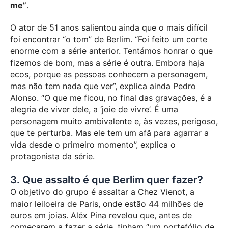
me”
.
O ator de 51 anos salientou ainda que o mais difícil
foi encontrar “o tom” de Berlim. “Foi feito um corte
enorme com a série anterior. Tentámos honrar o que
fizemos de bom, mas a série é outra. Embora haja
ecos, porque as pessoas conhecem a personagem,
mas não tem nada que ver”, explica ainda Pedro
Alonso. “O que me ficou, no final das gravações, é a
alegria de viver dele, a ‘joie de vivre’. É uma
personagem muito ambivalente e, às vezes, perigoso,
que te perturba. Mas ele tem um afã para agarrar a
vida desde o primeiro momento”, explica o
protagonista da série.
3. Que assalto é que Berlim quer fazer?
O objetivo do grupo é assaltar a Chez Vienot, a
maior leiloeira de Paris, onde estão 44 milhões de
euros em joias.
Aléx Pina revelou que, antes de
começarem a fazer a série, tinham “um portefólio de