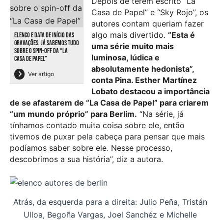
Depois de terem escrito “La
Casa de Papel” e “Sky Rojo”, os
autores contam queriam fazer
algo mais divertido.
“Esta é
ELENCO E DATA DE INÍCIO DAS
GRAVAÇÕES. JÁ SABEMOS TUDO
uma série muito mais
SOBRE O SPIN-OFF DA “LA
luminosa, lúdica e
CASA DE PAPEL”
absolutamente hedonista”,
Ver artigo
conta Pina. Esther Martínez
Lobato destacou a importância
de se afastarem de “La Casa de Papel” para criarem
“um mundo próprio” para Berlim.
“Na série, já
tínhamos contado muita coisa sobre ele, então
tivemos de puxar pela cabeça para pensar que mais
podíamos saber sobre ele. Nesse processo,
descobrimos a sua história”, diz a autora.
Atrás, da esquerda para a direita: Julio Peña, Tristán
Ulloa, Begoña Vargas, Joel Sanchéz e Michelle