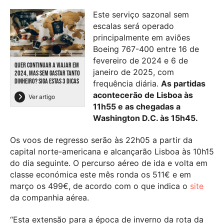
Este serviço sazonal sem
escalas será operado
principalmente em aviões
Boeing 767-400 entre 16 de
fevereiro de 2024 e 6 de
QUER CONTINUAR A VIAJAR EM
janeiro de 2025, com
2024, MAS SEM GASTAR TANTO
DINHEIRO? SIGA ESTAS 3 DICAS
frequência diária.
As partidas
acontecerão de Lisboa às
Ver artigo
11h55 e as chegadas a
Washington D.C. às 15h45.
Os voos de regresso serão às 22h05 a partir da
capital norte-americana e alcançarão Lisboa às 10h15
do dia seguinte. O percurso aéreo de ida e volta em
classe económica este mês ronda os 511€ e em
março os 499€, de acordo com o que indica o
site
da companhia aérea.
“Esta extensão para a época de inverno da rota da