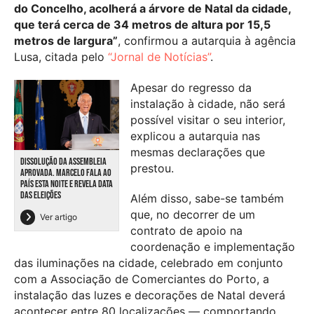
do Concelho, acolherá a árvore de Natal da cidade,
que terá cerca de 34 metros de altura por 15,5
metros de largura”
, confirmou a autarquia à agência
Lusa, citada pelo
“Jornal de Notícias”
.
Apesar do regresso da
instalação à cidade, não será
possível visitar o seu interior,
explicou a autarquia nas
mesmas declarações que
DISSOLUÇÃO DA ASSEMBLEIA
prestou.
APROVADA. MARCELO FALA AO
PAÍS ESTA NOITE E REVELA DATA
DAS ELEIÇÕES
Além disso, sabe-se também
que, no decorrer de um
Ver artigo
contrato de apoio na
coordenação e implementação
das iluminações na cidade, celebrado em conjunto
com a Associação de Comerciantes do Porto, a
instalação das luzes e decorações de Natal deverá
acontecer entre 80 localizações — comportando