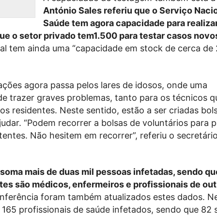
António Sales referiu que o Serviço Naci
Saúde tem agora capacidade para realiza
 que o setor privado tem1.500 para testar casos novo
al tem ainda uma “capacidade em stock de cerca de 
ções agora passa pelos lares de idosos, onde uma
 trazer graves problemas, tanto para os técnicos q
s residentes. Neste sentido, estão a ser criadas bol
ajudar. “Podem recorrer a bolsas de voluntários para 
entes. Não hesitem em recorrer”, referiu o secretári
l soma mais de duas mil pessoas infetadas, sendo q
es são médicos, enfermeiros e profissionais de out
nferência foram também atualizados estes dados. N
65 profissionais de saúde infetados, sendo que 82 