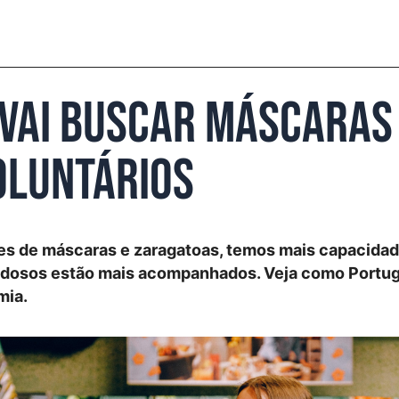
 vai buscar máscaras 
oluntários
es de máscaras e zaragatoas, temos mais capacidad
s idosos estão mais acompanhados. Veja como Portug
mia.