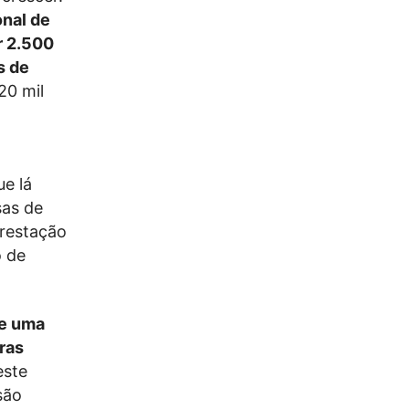
onal de
r 2.500
s de
20 mil
ue lá
sas de
prestação
o de
ue uma
ras
este
são