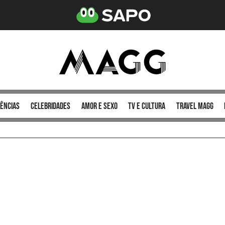
ências
celebridades
amor e sexo
TV e cultura
Travel MAGG