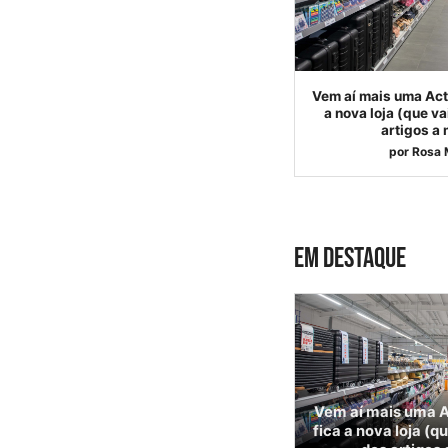
Vem aí mais uma Act
a nova loja (que v
artigos a
por
Rosa 
EM DESTAQUE
Vem aí mais uma A
fica a nova loja (q