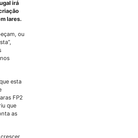
gal irá
criação
m lares.
oeçam, ou
ta”,
s
 nos
que esta
e
caras FP2
riu que
onta as
crescer.