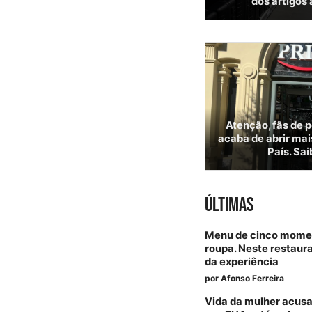
dos artigos
Atenção, fãs de 
acaba de abrir mai
País. Sai
ÚLTIMAS
Menu de cinco momen
roupa. Neste restaura
da experiência
por
Afonso Ferreira
Vida da mulher acus