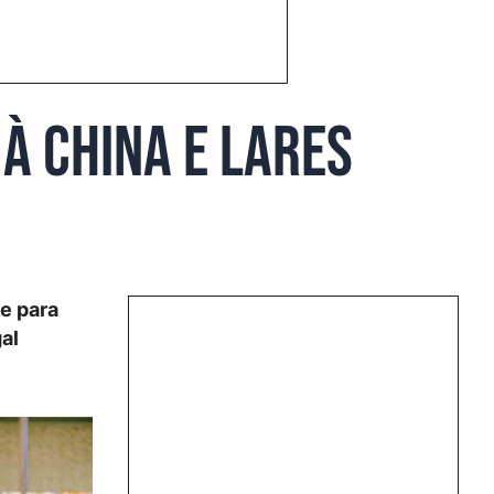
à China e lares
e para
al