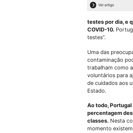
Ver artigo
testes por dia, e
COVID-10.
Portug
testes”.
Uma das preocupa
contaminação pode
trabalham como ao
voluntários para 
de cuidados aos ut
Estado.
Ao todo, Portuga
percentagem dest
classes.
Nesta co
momento existem 1