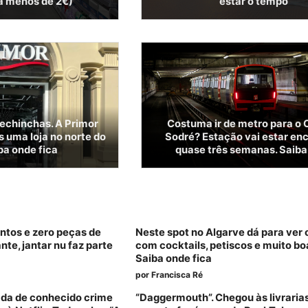
 a menos de 2€)
estar o tempo
pechinchas. A Primor
Costuma ir de metro para o 
s uma loja no norte do
Sodré? Estação vai estar en
ba onde fica
quase três semanas. Saiba
tos e zero peças de
Neste spot no Algarve dá para ver o
nte, jantar nu faz parte
com cocktails, petiscos e muito bo
Saiba onde fica
por
Francisca Ré
ada de conhecido crime
“Daggermouth”. Chegou às livraria