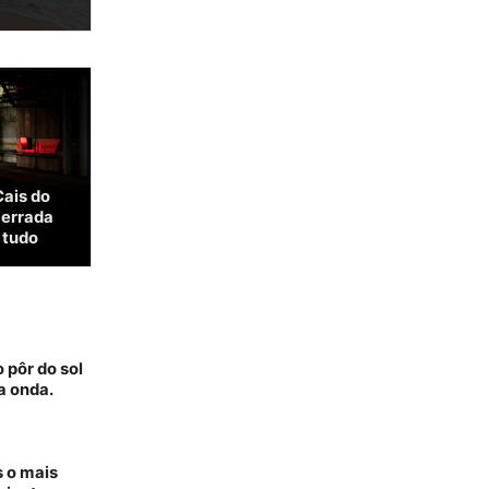
Cais do
cerrada
 tudo
 pôr do sol
a onda.
s o mais