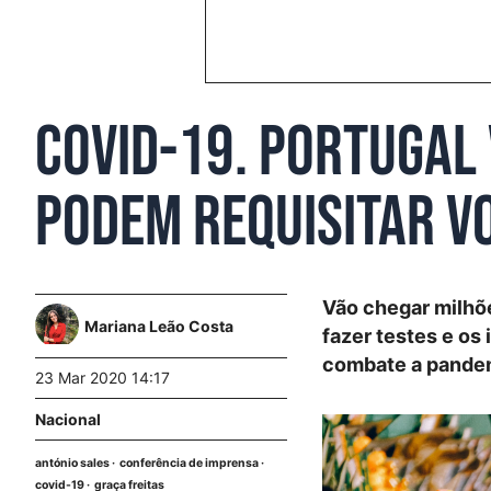
COVID-19. Portugal
podem requisitar v
Vão chegar milhõ
Mariana Leão Costa
fazer testes e o
combate a pande
23 Mar 2020 14:17
Nacional
antónio sales
conferência de imprensa
covid-19
graça freitas