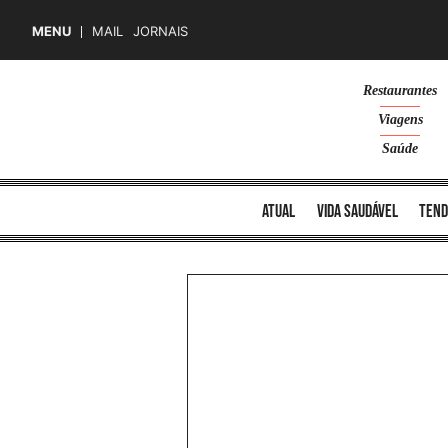
MENU
MAIL
JORNAIS
Skip
Restaurantes
to
Viagens
content
Saúde
atual
vida saudável
tend