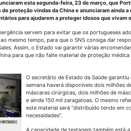
unciaram esta segunda-feira, 23 de março, que Portu
 de proteção vindas da China e anunciaram ainda a 
ntários para ajudarem a proteger idosos que vivam e
mergência servem para evitar que os portugueses ad
ao mesmo tempo, para que o SNS consiga dar respos
Sales. Assim, o Estado vai garantir várias encomenda
hina para que não falte material de proteção médica
O secretário de Estado da Saúde garantiu 
semana haverá disponíveis dois milhões d
máscaras cirúrgicas, dois milhões de más
e ainda 150 mil zaragatoas. O mesmo refe
este material será “distribuído tendo em c
necessidades”.
0 INFETADOS E
A capacidade de testagem também está a 