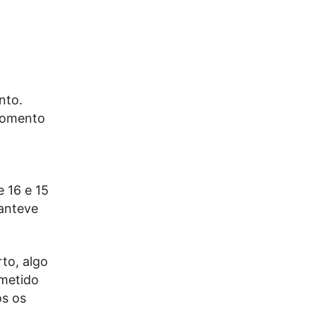
nto.
 momento
l
 16 e 15
manteve
to, algo
ometido
os os