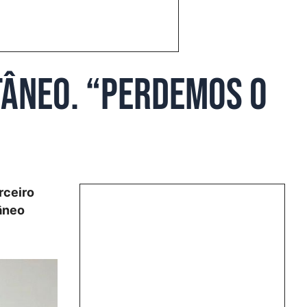
tâneo. “Perdemos o
rceiro
tâneo