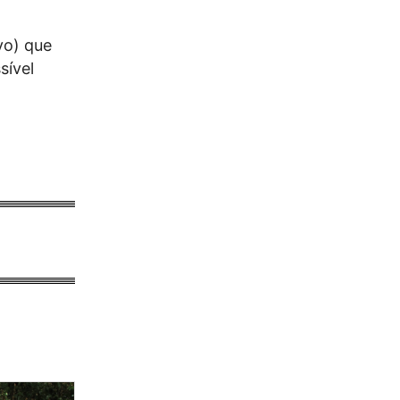
vo) que
sível