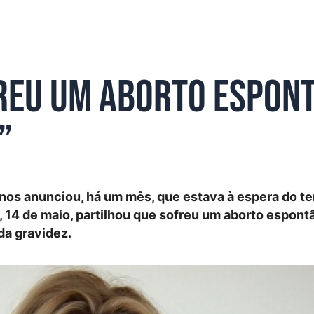
reu um aborto espon
”
nos anunciou, há um mês, que estava à espera do te
o, 14 de maio, partilhou que sofreu um aborto espon
da gravidez.