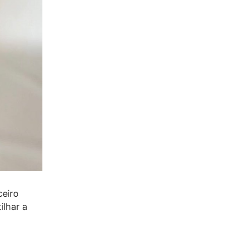
ceiro
ilhar a