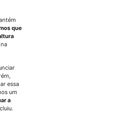
mantém
amos que
altura
 na
unciar
rém,
ar essa
imos um
ar a
cluiu.