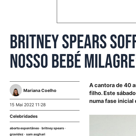
Britney Spears sof
nosso bebé milagre
A cantora de 40 a
Mariana Coelho
filho. Este sábad
numa fase inicial 
15 Mai 2022 11:28
Celebridades
aborto espontâneo
britney spears
gravidez
sam asghari