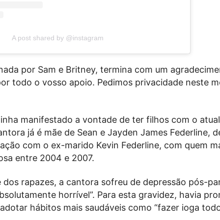
A post shared by @instagram
inada por Sam e Britney, termina com um agradecime
por todo o vosso apoio. Pedimos privacidade neste
tinha manifestado a vontade de ter filhos com o atua
ntora já é mãe de Sean e Jayden James Federline, de
elação com o ex-marido Kevin Federline, com quem 
osa entre 2004 e 2007.
 dos rapazes, a cantora sofreu de depressão pós-par
bsolutamente horrível”. Para esta gravidez, havia pr
e adotar hábitos mais saudáveis como “fazer ioga tod