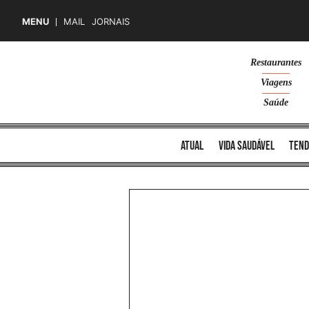
MENU
MAIL
JORNAIS
Skip
Restaurantes
to
Viagens
content
Saúde
atual
vida saudável
tend