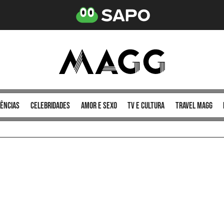
ências
celebridades
amor e sexo
TV e cultura
Travel MAGG