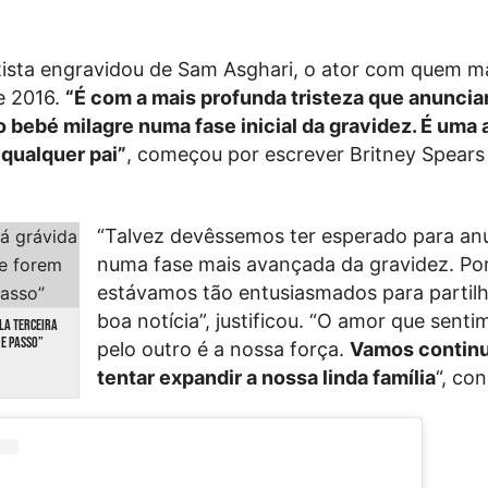
rtista engravidou de Sam Asghari, o ator com quem 
e 2016.
“É com a mais profunda tristeza que anunci
bebé milagre numa fase inicial da gravidez. É uma 
qualquer pai”
, começou por escrever Britney Spears
“Talvez devêssemos ter esperado para an
numa fase mais avançada da gravidez. Po
estávamos tão entusiasmados para partilh
boa notícia”, justificou. “O amor que sent
ELA TERCEIRA
ME PASSO”
pelo outro é a nossa força.
Vamos continu
tentar expandir a nossa linda família
“, con