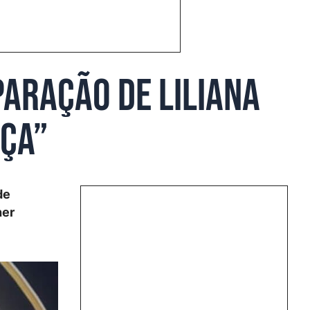
aração de Liliana
rça”
de
her