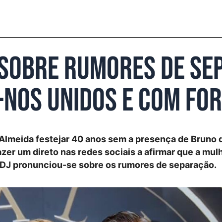
sobre rumores de sep
nos unidos e com fo
 Almeida festejar 40 anos sem a presença de Bruno 
azer um direto nas redes sociais a afirmar que a mul
o DJ pronunciou-se sobre os rumores de separação.