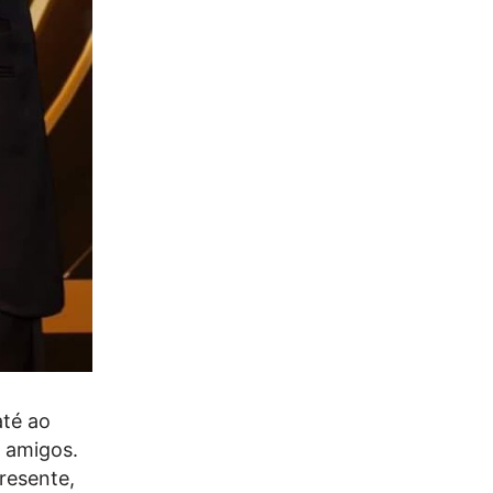
até ao
e amigos.
resente,