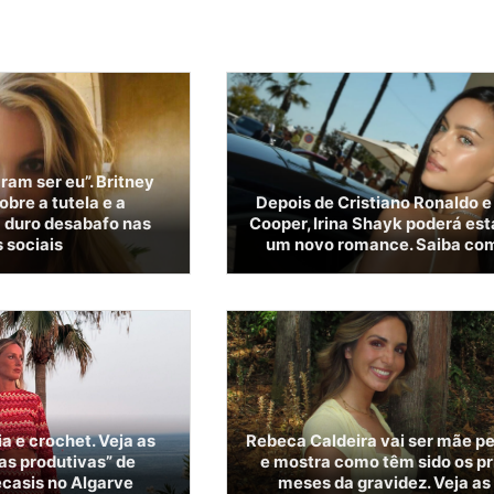
am ser eu”. Britney
obre a tutela e a
Depois de Cristiano Ronaldo e
 duro desabafo nas
Cooper, Irina Shayk poderá esta
 sociais
um novo romance. Saiba co
ia e crochet. Veja as
Rebeca Caldeira vai ser mãe pe
ias produtivas” de
e mostra como têm sido os p
casis no Algarve
meses da gravidez. Veja as