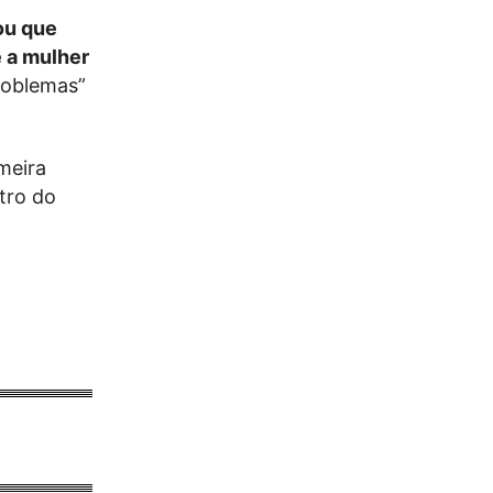
ou que
e a mulher
roblemas”
meira
tro do