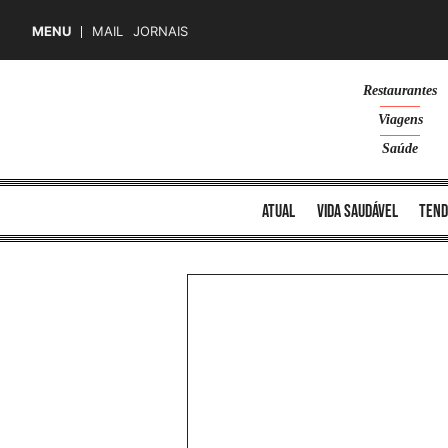
MENU
MAIL
JORNAIS
Skip
Restaurantes
to
Viagens
content
Saúde
atual
vida saudável
tend