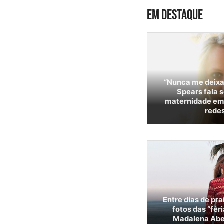
EM DESTAQUE
“Nunca me deixar
Spears fala s
maternidade em
redes
Entre dias de pra
fotos das “fér
Madalena Abe