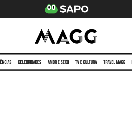
ências
celebridades
amor e sexo
TV e cultura
Travel MAGG