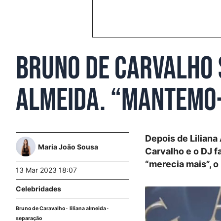
Bruno de Carvalho 
Almeida. “Mantemo-
Depois de Liliana
Maria João Sousa
Carvalho e o DJ f
“merecia mais”, 
13 Mar 2023 18:07
Celebridades
Bruno de Caravalho
liliana almeida
separação