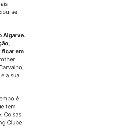
iais
ciou-se
o Algarve.
ção,
 ficar em
rother
 Carvalho,
e a sua
tempo é
ue tem
. Coisas
ng Clube