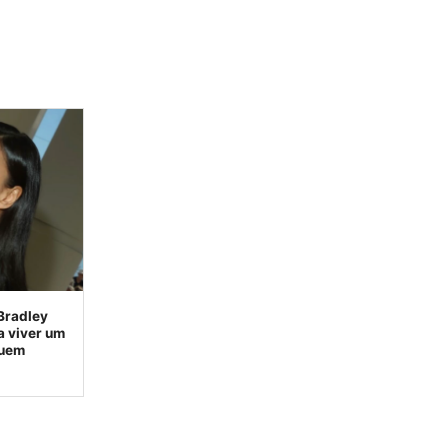
Bradley
a viver um
quem