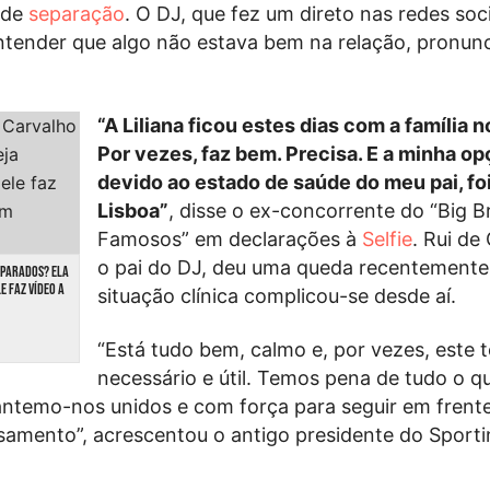
 de
separação
. O DJ, que fez um direto nas redes soc
ntender que algo não estava bem na relação, pronun
“A Liliana ficou estes dias com a família n
Por vezes, faz bem. Precisa. E a minha op
devido ao estado de saúde do meu pai, foi
Lisboa”
, disse o ex-concorrente do “Big B
Famosos” em declarações à
Selfie
. Rui de
o pai do DJ, deu uma queda recentemente 
EPARADOS? ELA
E FAZ VÍDEO A
situação clínica complicou-se desde aí.
“Está tudo bem, calmo e, por vezes, este 
necessário e útil. Temos pena de tudo o q
ntemo-nos unidos e com força para seguir em frente
amento”, acrescentou o antigo presidente do Sporti