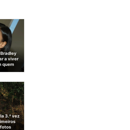
 Bradley
r a viver
m quem
la 3.ª vez
rimeiros
 fotos