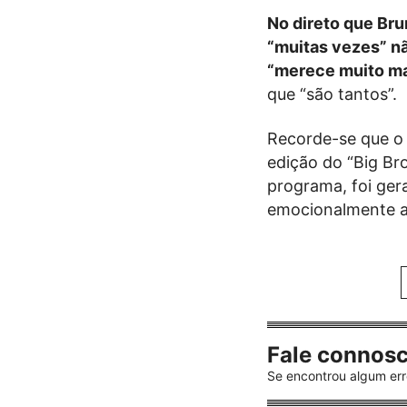
No direto que Bru
“muitas vezes” nã
“merece muito ma
que “são tantos”.
Recorde-se que o
edição do “Big Br
programa, foi ger
emocionalmente a
Fale connos
Se encontrou algum err